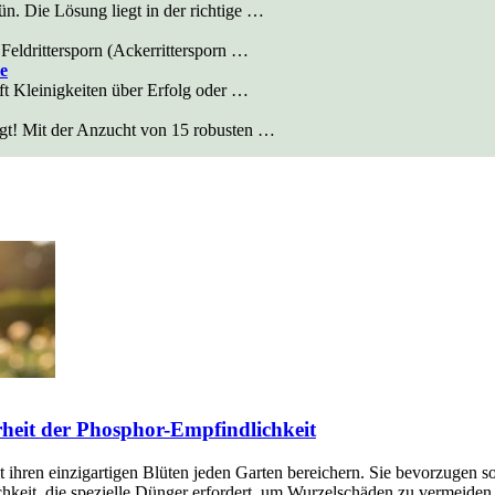
n. Die Lösung liegt in der richtige …
Feldrittersporn (Ackerrittersporn …
ie
oft Kleinigkeiten über Erfolg oder …
ngt! Mit der Anzucht von 15 robusten …
rheit der Phosphor-Empfindlichkeit
it ihren einzigartigen Blüten jeden Garten bereichern. Sie bevorzugen 
ichkeit, die spezielle Dünger erfordert, um Wurzelschäden zu vermeid