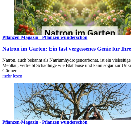
Pflanzen-Magazin - Pflanzen wunderschön
Natron im Garten: Ein fast vergessenes Genie für Ihr
Natron, auch bekannt als Natriumhydrogencarbonat, ist ein vielseiti
Mehltau, vertreibt Schädlinge wie Blattläuse und kann sogar zur U
Gärtner. …
mehr lesen
Pflanzen-Magazin - Pflanzen wunderschön