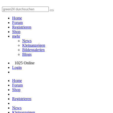
Home
Forum
Registrieren
Shop
mehr
News
Kleinanzeigen
Bildergalerien
Blogs
1025 Online
Login
Home
Forum
Shop
Registrieren
News
Kleinanzeigen