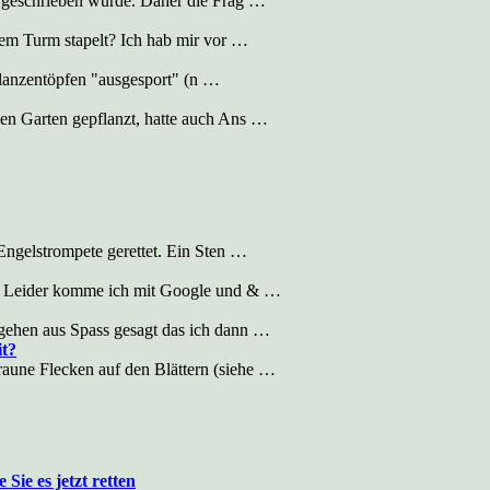
hr geschrieben wurde. Daher die Frag …
nem Turm stapelt? Ich hab mir vor …
lanzentöpfen "ausgesport" (n …
nen Garten gepflanzt, hatte auch Ans …
 Engelstrompete gerettet. Ein Sten …
me. Leider komme ich mit Google und & …
 gehen aus Spass gesagt das ich dann …
it?
aune Flecken auf den Blättern (siehe …
Sie es jetzt retten