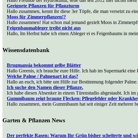
Hallo Freunde der Hydrokultur, sehe das seit 2012 hier nichts me
Geeignete Pflanzen für Pflanzturm
Hallo zusammen, kennt ihr diese 3er Töpfe, die man versetzt zu ei
Moos für Zimmerpflanzen!?
Hallo zusammen! Hat schon mal jemand gezielt Moos in Zimmerpf
Feigenbaumableger treibt nicht aus
Hallo, Im Herbst habe ich einen Ableger ei es Feigenbaums in mei
Wissensdatenbank
Brugmansia bekommt gelbe Blätter
Hallo Greenis, ich brauche eure Hilfe. Ich hab im Supermarkt eine
Welche Palme / Palmenart ist das?
Hallo an euch, ich bitte um Hilfe zur Bestimmung folgender Pal
Ich suche den Namen dieser Pflanze.
Ich habe diesen Absenker in einem Türenstudio abgestaubt. Ich im
Gummibaum zeigt braune Flecken: Pflegefehler oder Krankhe
Hallo zusammen, mein Gummibaum hat seit einiger Zeit mehrere br
Garten & Pflanzen News
Der perfekte Rasen: Warum Ihr Grün bisher scheiterte und wie 