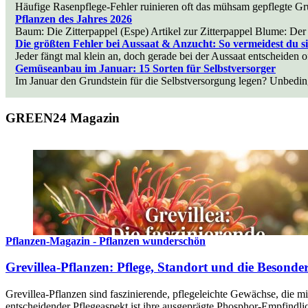
Häufige Rasenpflege-Fehler ruinieren oft das mühsam gepflegte Grü
Pflanzen des Jahres 2026
Baum: Die Zitterpappel (Espe) Artikel zur Zitterpappel Blume: Der 
Die größten Fehler bei Aussaat & Anzucht: So vermeidest du s
Jeder fängt mal klein an, doch gerade bei der Aussaat entscheiden 
Gemüseanbau im Januar: 15 Sorten für Selbstversorger
Im Januar den Grundstein für die Selbstversorgung legen? Unbedi
GREEN24 Magazin
Pflanzen-Magazin - Pflanzen wunderschön
Grevillea-Pflanzen: Pflege, Standort und die Besonde
Grevillea-Pflanzen sind faszinierende, pflegeleichte Gewächse, die m
entscheidender Pflegeaspekt ist ihre ausgeprägte Phosphor-Empfindl