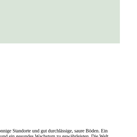
sonnige Standorte und gut durchlässige, saure Böden. Ein
en und ein gesundes Wachstum zu gewährleisten. Die Welt …