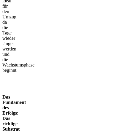
ideal
für
den
Umzug,
da
die
Tage
wieder
länger
werden
und
die
Wachstumsphase
beginnt.
Das
Fundament
des
Erfolgs:
Das
richtige
Substrat