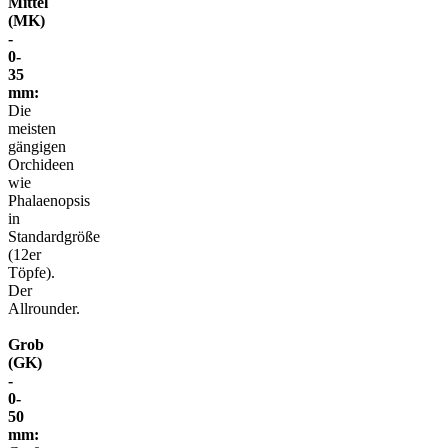
Mittel
(MK)
-
0-
35
mm:
Die
meisten
gängigen
Orchideen
wie
Phalaenopsis
in
Standardgröße
(12er
Töpfe).
Der
Allrounder.
Grob
(GK)
-
0-
50
mm: