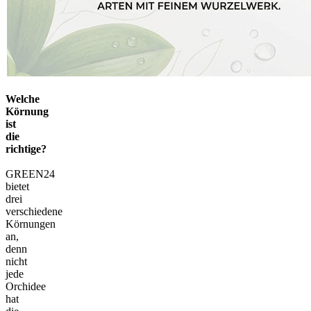
Welche
Körnung
ist
die
richtige?
GREEN24
bietet
drei
verschiedene
Körnungen
an,
denn
nicht
jede
Orchidee
hat