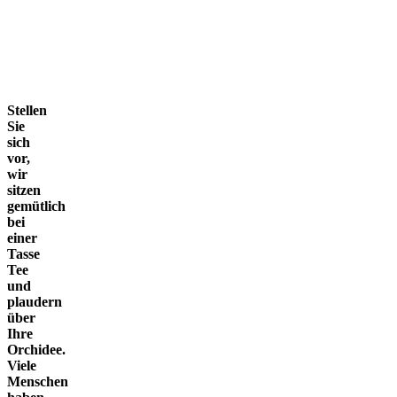
Stellen
Sie
sich
vor,
wir
sitzen
gemütlich
bei
einer
Tasse
Tee
und
plaudern
über
Ihre
Orchidee.
Viele
Menschen