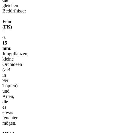
die
gleichen
Bedürfnisse:
Fein
(FK)
-
0-
15
mm:
Jungpflanzen,
kleine
Orchideen
(z.B.
in
9er
Töpfen)
und
Arten,
die
es
etwas
feuchter
mögen.