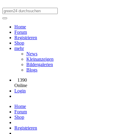
Home
Forum
Registrieren
Shop
mehr
News
Kleinanzeigen
Bildergalerien
Blogs
1390
Online
Login
Home
Forum
Shop
Registrieren