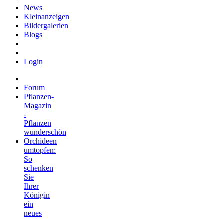
News
Kleinanzeigen
Bildergalerien
Blogs
Login
Forum
Pflanzen-
Magazin
-
Pflanzen
wunderschön
Orchideen
umtopfen:
So
schenken
Sie
Ihrer
Königin
ein
neues
…