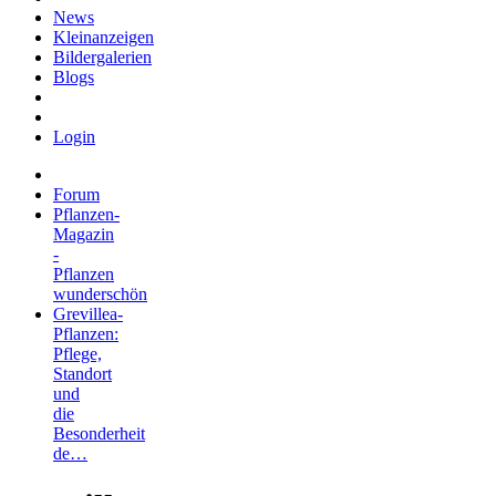
News
Kleinanzeigen
Bildergalerien
Blogs
Login
Forum
Pflanzen-
Magazin
-
Pflanzen
wunderschön
Grevillea-
Pflanzen:
Pflege,
Standort
und
die
Besonderheit
de…