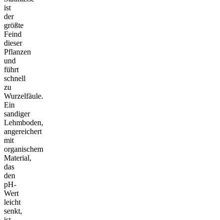
ist
der
größte
Feind
dieser
Pflanzen
und
führt
schnell
zu
Wurzelfäule.
Ein
sandiger
Lehmboden,
angereichert
mit
organischem
Material,
das
den
pH-
Wert
leicht
senkt,
ist