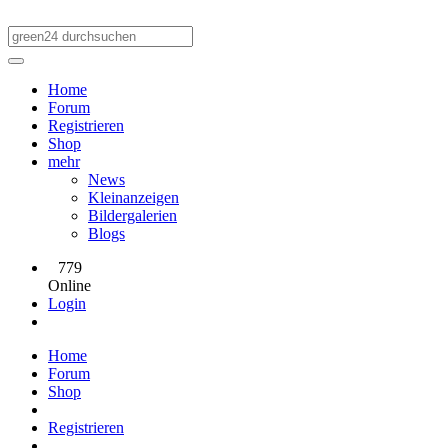
Home
Forum
Registrieren
Shop
mehr
News
Kleinanzeigen
Bildergalerien
Blogs
779
Online
Login
Home
Forum
Shop
Registrieren