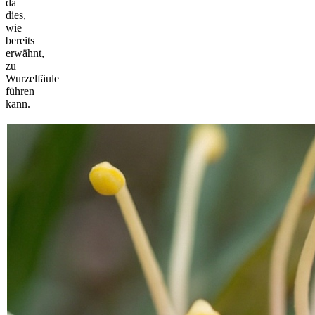
da
dies,
wie
bereits
erwähnt,
zu
Wurzelfäule
führen
kann.