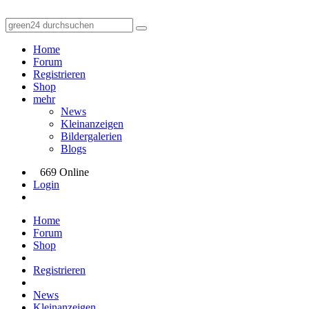
Home
Forum
Registrieren
Shop
mehr
News
Kleinanzeigen
Bildergalerien
Blogs
669 Online
Login
Home
Forum
Shop
Registrieren
News
Kleinanzeigen