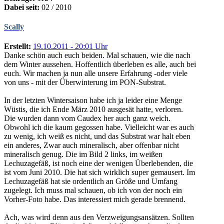
Dabei seit:
02 / 2010
Scally
Erstellt:
19.10.2011 - 20:01 Uhr
Danke schön auch euch beiden. Mal schauen, wie die nach
dem Winter aussehen. Hoffentlich überleben es alle, auch bei
euch. Wir machen ja nun alle unsere Erfahrung -oder viele
von uns - mit der Überwinterung im PON-Substrat.
In der letzten Wintersaison habe ich ja leider eine Menge
Wüstis, die ich Ende März 2010 ausgesät hatte, verloren.
Die wurden dann vom Caudex her auch ganz weich.
Obwohl ich die kaum gegossen habe. Vielleicht war es auch
zu wenig, ich weiß es nicht, und das Substrat war halt eben
ein anderes, Zwar auch mineralisch, aber offenbar nicht
mineralisch genug. Die im Bild 2 links, im weißen
Lechuzagefäß, ist noch eine der wenigen Überlebenden, die
ist vom Juni 2010. Die hat sich wirklich super gemausert. Im
Lechuzagefäß hat sie ordentlich an Größe und Umfang
zugelegt. Ich muss mal schauen, ob ich von der noch ein
Vorher-Foto habe. Das interessiert mich gerade brennend.
Ach, was wird denn aus den Verzweigungsansätzen. Sollten