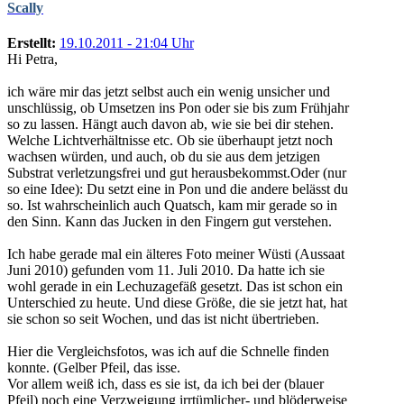
Scally
Erstellt:
19.10.2011 - 21:04 Uhr
Hi Petra,
ich wäre mir das jetzt selbst auch ein wenig unsicher und
unschlüssig, ob Umsetzen ins Pon oder sie bis zum Frühjahr
so zu lassen. Hängt auch davon ab, wie sie bei dir stehen.
Welche Lichtverhältnisse etc. Ob sie überhaupt jetzt noch
wachsen würden, und auch, ob du sie aus dem jetzigen
Substrat verletzungsfrei und gut herausbekommst.Oder (nur
so eine Idee): Du setzt eine in Pon und die andere belässt du
so. Ist wahrscheinlich auch Quatsch, kam mir gerade so in
den Sinn. Kann das Jucken in den Fingern gut verstehen.
Ich habe gerade mal ein älteres Foto meiner Wüsti (Aussaat
Juni 2010) gefunden vom 11. Juli 2010. Da hatte ich sie
wohl gerade in ein Lechuzagefäß gesetzt. Das ist schon ein
Unterschied zu heute. Und diese Größe, die sie jetzt hat, hat
sie schon so seit Wochen, und das ist nicht übertrieben.
Hier die Vergleichsfotos, was ich auf die Schnelle finden
konnte. (Gelber Pfeil, das isse.
Vor allem weiß ich, dass es sie ist, da ich bei der (blauer
Pfeil) noch eine Verzweigung irrtümlicher- und blöderweise