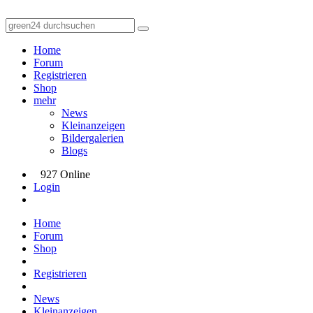
Home
Forum
Registrieren
Shop
mehr
News
Kleinanzeigen
Bildergalerien
Blogs
927 Online
Login
Home
Forum
Shop
Registrieren
News
Kleinanzeigen