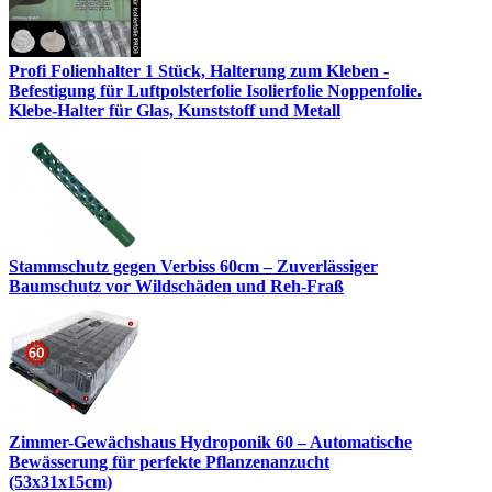
Profi Folienhalter 1 Stück, Halterung zum Kleben -
Befestigung für Luftpolsterfolie Isolierfolie Noppenfolie.
Klebe-Halter für Glas, Kunststoff und Metall
Stammschutz gegen Verbiss 60cm – Zuverlässiger
Baumschutz vor Wildschäden und Reh-Fraß
Zimmer-Gewächshaus Hydroponik 60 – Automatische
Bewässerung für perfekte Pflanzenanzucht
(53x31x15cm)