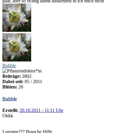
paar, aber so richtig damit auskennen tu ich mich nicht
Bubble
Beiträge:
2802
Dabei seit:
05 / 2011
Blüten:
20
Bubble
Erstellt:
20.10.2011 - 11:11 Uhr
Okkk
Lorraine??? Brauche Hilfe