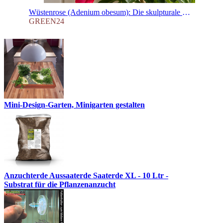
Wüstenrose (Adenium obesum): Die skulpturale Schönheit für dein Zuhause – Infos zu Pflege, Sorten und dem Geheimnis des dicken Caudex
GREEN24
Mini-Design-Garten, Minigarten gestalten
Anzuchterde Aussaaterde Saaterde XL - 10 Ltr -
Substrat für die Pflanzenanzucht