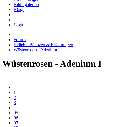
Bildergalerien
Blogs
Login
Forum
Beliebte Pflanzen & Erfahrungen
Wüstenrosen - Adenium I
Wüstenrosen - Adenium I
1
2
3
…
95
96
97