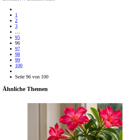
1
2
3
…
95
96
97
98
99
100
Seite 96 von 100
Ähnliche Themen