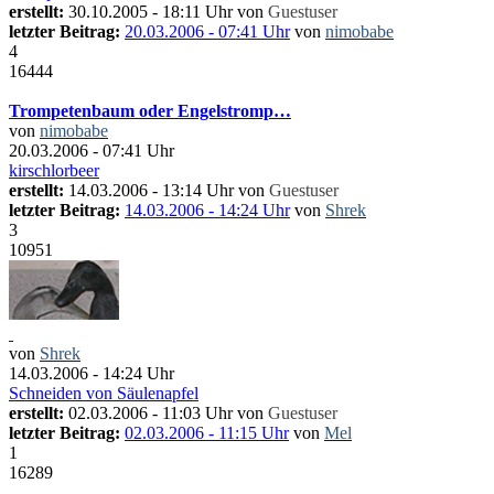
erstellt:
30.10.2005 - 18:11 Uhr von
Guestuser
letzter Beitrag:
20.03.2006 - 07:41 Uhr
von
nimobabe
4
16444
Trompetenbaum oder Engelstromp…
von
nimobabe
20.03.2006 - 07:41 Uhr
kirschlorbeer
erstellt:
14.03.2006 - 13:14 Uhr von
Guestuser
letzter Beitrag:
14.03.2006 - 14:24 Uhr
von
Shrek
3
10951
von
Shrek
14.03.2006 - 14:24 Uhr
Schneiden von Säulenapfel
erstellt:
02.03.2006 - 11:03 Uhr von
Guestuser
letzter Beitrag:
02.03.2006 - 11:15 Uhr
von
Mel
1
16289