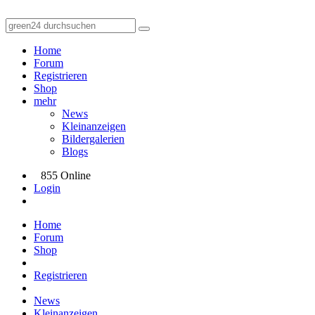
Home
Forum
Registrieren
Shop
mehr
News
Kleinanzeigen
Bildergalerien
Blogs
855 Online
Login
Home
Forum
Shop
Registrieren
News
Kleinanzeigen