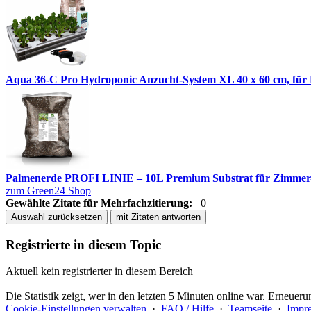
Aqua 36-C Pro Hydroponic Anzucht-System XL 40 x 60 cm, für N
Palmenerde PROFI LINIE – 10L Premium Substrat für Zimmer
zum Green24 Shop
Gewählte Zitate für Mehrfachzitierung:
0
Auswahl zurücksetzen
mit Zitaten antworten
Registrierte in diesem Topic
Aktuell kein registrierter in diesem Bereich
Die Statistik zeigt, wer in den letzten 5 Minuten online war. Erneuer
Cookie-Einstellungen verwalten
·
FAQ / Hilfe
·
Teamseite
·
Impr