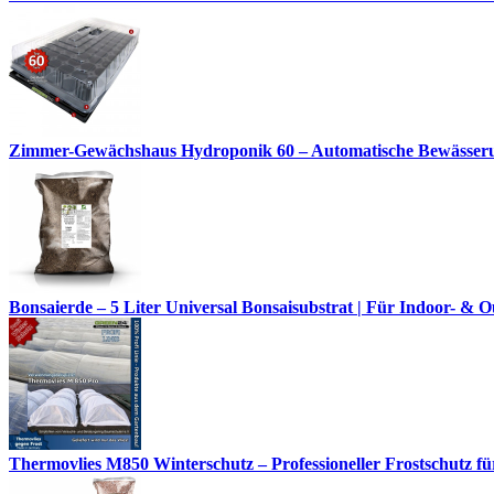
Zimmer-Gewächshaus Hydroponik 60 – Automatische Bewässerun
Bonsaierde – 5 Liter Universal Bonsaisubstrat | Für Indoor- 
Thermovlies M850 Winterschutz – Professioneller Frostschutz für