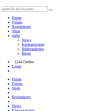
Home
Forum
Registrieren
Shop
mehr
News
Kleinanzeigen
Bildergalerien
Blogs
1244 Online
Login
Home
Forum
Shop
Registrieren
News
Kleinanzeigen