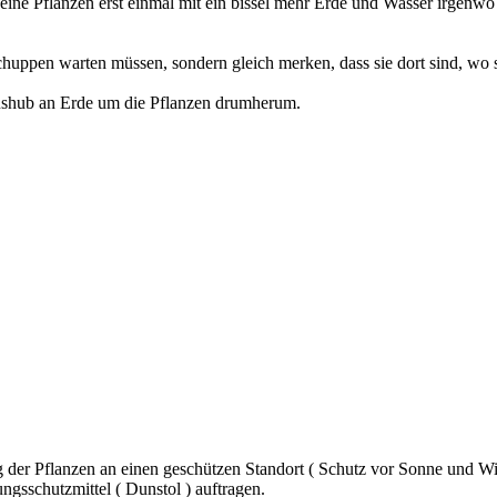
 deine Pflanzen erst einmal mit ein bissel mehr Erde und Wasser irgenwo
chuppen warten müssen, sondern gleich merken, dass sie dort sind, wo s
Aushub an Erde um die Pflanzen drumherum.
 der Pflanzen an einen geschützen Standort ( Schutz vor Sonne und Win
gsschutzmittel ( Dunstol ) auftragen.