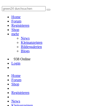
Home
Forum
Registrieren
Shop
mehr
News
Kleinanzeigen
Bildergalerien
Blogs
938 Online
Login
Home
Forum
Shop
Registrieren
News
Kleinanzeigen