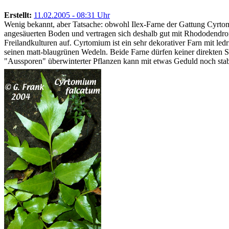
Erstellt:
11.02.2005 - 08:31 Uhr
Wenig bekannt, aber Tatsache: obwohl Ilex-Farne der Gattung Cyrtom
angesäuerten Boden und vertragen sich deshalb gut mit Rhododendron 
Freilandkulturen auf. Cyrtomium ist ein sehr dekorativer Farn mit led
seinen matt-blaugrünen Wedeln. Beide Farne dürfen keiner direkten So
"Aussporen" überwinterter Pflanzen kann mit etwas Geduld noch stab