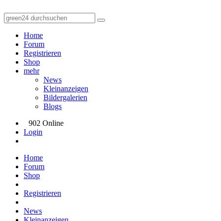
Home
Forum
Registrieren
Shop
mehr
News
Kleinanzeigen
Bildergalerien
Blogs
902 Online
Login
Home
Forum
Shop
Registrieren
News
Kleinanzeigen