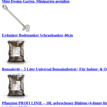
Mini-Design-Garten, Minigarten gestalten
Erdanker Bodenanker Schraubanker 40cm
Bonsaierde – 5 Liter Universal Bonsaisubstrat | Für Indoor- 
Pflanzton PROFI LINIE – 10L gebrochener Blähton (4-8mm) fü