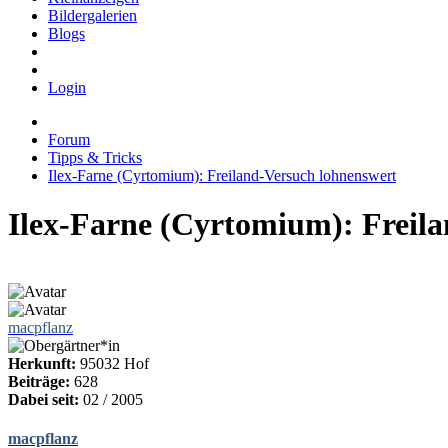
Bildergalerien
Blogs
Login
Forum
Tipps & Tricks
Ilex-Farne (Cyrtomium): Freiland-Versuch lohnenswert
Ilex-Farne (Cyrtomium): Freil
macpflanz
Herkunft:
95032 Hof
Beiträge:
628
Dabei seit:
02 / 2005
macpflanz