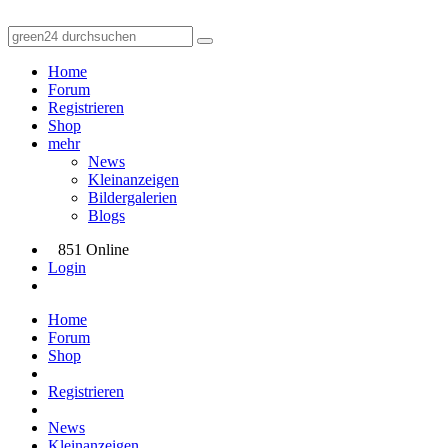
Home
Forum
Registrieren
Shop
mehr
News
Kleinanzeigen
Bildergalerien
Blogs
851 Online
Login
Home
Forum
Shop
Registrieren
News
Kleinanzeigen