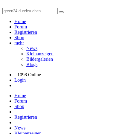
Home
Forum
Registrieren
Shop
mehr
News
Kleinanzeigen
Bildergalerien
Blogs
1098 Online
Login
Home
Forum
Shop
Registrieren
News
Kleinanzeigen