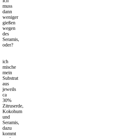
Ich
muss
dann
weniger
gießen
wegen
des
Seramis,
oder?
ich
mische
mein
Substrat
aus
jeweils
ca
30%
Zitruserde,
Kokohum
und
Seramis,
dazu
kommt