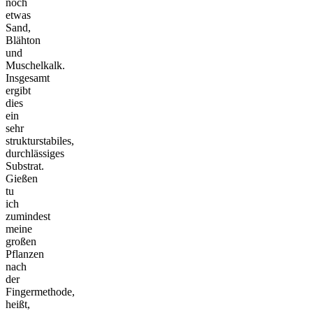
noch
etwas
Sand,
Blähton
und
Muschelkalk.
Insgesamt
ergibt
dies
ein
sehr
strukturstabiles,
durchlässiges
Substrat.
Gießen
tu
ich
zumindest
meine
großen
Pflanzen
nach
der
Fingermethode,
heißt,