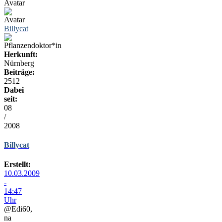
Billycat
Herkunft:
Nürnberg
Beiträge:
2512
Dabei
seit:
08
/
2008
Billycat
Erstellt:
10.03.2009
-
14:47
Uhr
@Edi60,
na