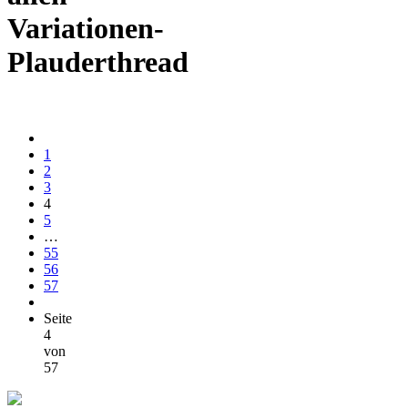
Variationen-
Plauderthread
1
2
3
4
5
…
55
56
57
Seite
4
von
57