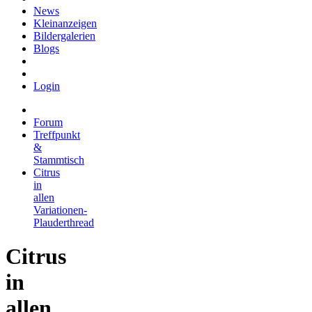
News
Kleinanzeigen
Bildergalerien
Blogs
Login
Forum
Treffpunkt
&
Stammtisch
Citrus
in
allen
Variationen-
Plauderthread
Citrus
in
allen