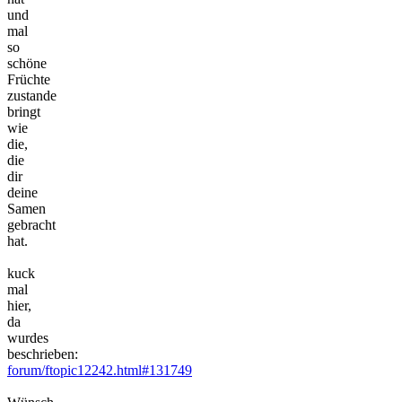
und
mal
so
schöne
Früchte
zustande
bringt
wie
die,
die
dir
deine
Samen
gebracht
hat.
kuck
mal
hier,
da
wurdes
beschrieben:
forum/ftopic12242.html#131749