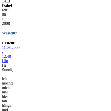
1413
Dabei
seit:
06
/
2008
Wastel07
Erstellt:
11.03.2009
-
12:48
Uhr
Hi
Sunnii,
ich
möchte
mich
mal
hier
ran
hängen
und