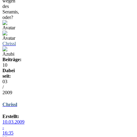
wegen
des
Seramis,
oder?
Chrissl
Beiträge:
10
Dabei
seit:
03
/
2009
Chrissl
Erstellt:
10.03.2009
-
16:35