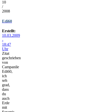
10
/
2008
Edi60
Erstellt:
10.03.2009
-
18:47
Uhr
Zitat
geschrieben
von
Campanile
Edi60,
ich
seh
grad,
dass
du
auch
Erde
mit
Seramis