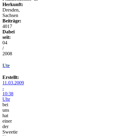
Herkunft:
Dresden,
Sachsen
Beiträge:
4017
Dabei
seit:
04
/
2008
Ute
Erstellt:
11.03.2009
-
10:38
Uhr
bei
uns
hat
einer
der
Sweetie