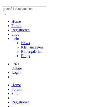
Home
Forum
Registrieren
Shop
mehr
News
Kleinanzeigen
Bildergalerien
Blogs
821
Online
Login
Home
Forum
Shop
Registrieren