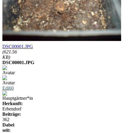
DSC00001.JPG
(621.56
KB)
DSC00001.JPG
Edi60
Herkunft:
Erbendorf
Beiträge:
362
Dabei
seit: