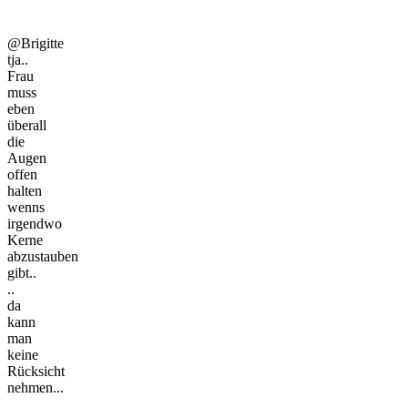
@Brigitte
tja..
Frau
muss
eben
überall
die
Augen
offen
halten
wenns
irgendwo
Kerne
abzustauben
gibt..
..
da
kann
man
keine
Rücksicht
nehmen...