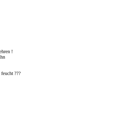
ehren !
ihn
 feucht ???