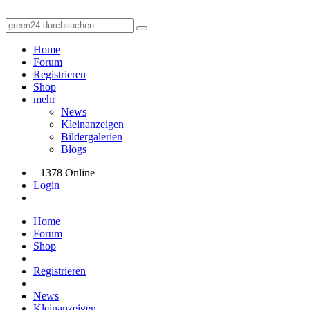
Home
Forum
Registrieren
Shop
mehr
News
Kleinanzeigen
Bildergalerien
Blogs
1378 Online
Login
Home
Forum
Shop
Registrieren
News
Kleinanzeigen