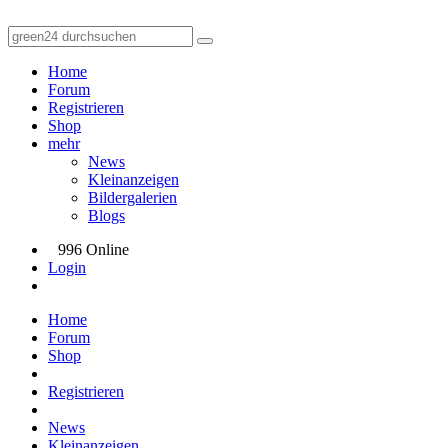
Home
Forum
Registrieren
Shop
mehr
News
Kleinanzeigen
Bildergalerien
Blogs
996 Online
Login
Home
Forum
Shop
Registrieren
News
Kleinanzeigen