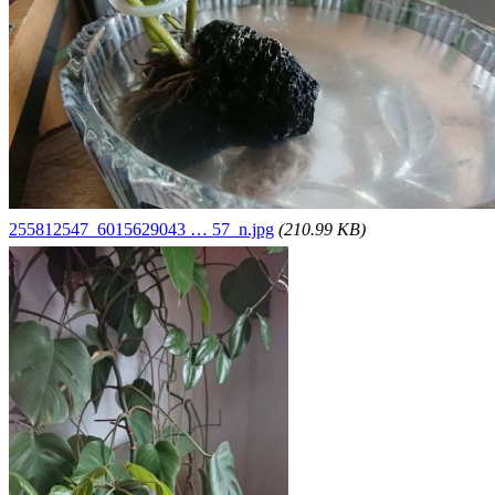
255812547_6015629043 … 57_n.jpg
(210.99 KB)