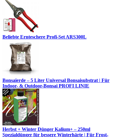
Beliebte Ernteschere Profi-Set ARS300L
Bonsaierde – 5 Liter Universal Bonsaisubstrat | Für
Indoor- & Outdoor-Bonsai PROFI LINIE
Herbst + Winter Dünger Kalium+ – 250ml
Spezialdünger für bessere Winterhärte | Für Frost-