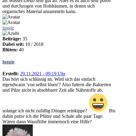
als Wasser-Deko sehr gut ab. Aber es ist auch sehr porös
und durchzogen von Hohlräumen, in denen sich
organisches Material ansammeln kann.
luggie
Beiträge:
35
Dabei seit:
10 / 2018
Blüten:
40
luggie
Erstellt:
29.11.2021 - 09:19 Uhr
Das hört sich schlüssig an. Wird sich das einfach
irgendwann 'von selbst lösen'? Also futtern die Bakterien
und Pilze nicht in absehbarer Zeit alle Nährstoffe ab,
solange ich nicht zufällig Dünger reinkippe?
Bis
dahin putze ich die Pfütze und Schale alle paar Tage.
Wären dann Wassflöhe immernoch eine Hilfe?