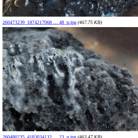
260473239_1874217068 … 48_n.jpg
(467.75 KB)
260480235_4183034132 … 23_n.jpg
(463.47 KB)