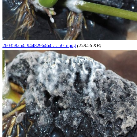
260358254_9448296464 … 50_n.jpg
(258.56 KB)