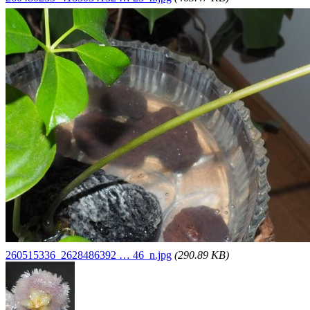
260515336_2628486392 … 46_n.jpg
(290.89 KB)