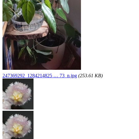
247369292_1284214825 … 73_n.jpg
(253.61 KB)