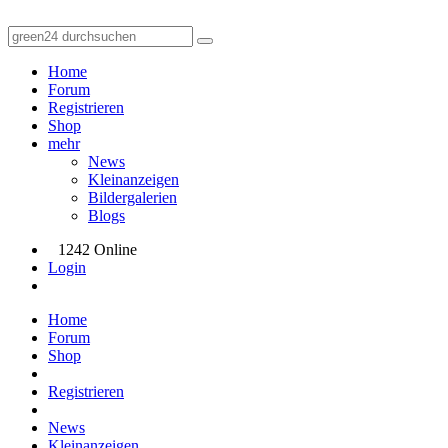
Home
Forum
Registrieren
Shop
mehr
News
Kleinanzeigen
Bildergalerien
Blogs
1242 Online
Login
Home
Forum
Shop
Registrieren
News
Kleinanzeigen