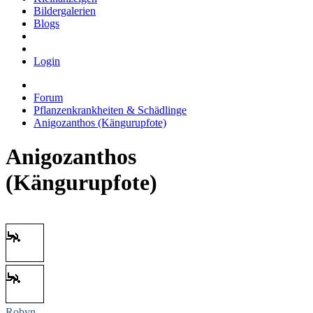
Bildergalerien
Blogs
Login
Forum
Pflanzenkrankheiten & Schädlinge
Anigozanthos (Kängurupfote)
Anigozanthos
(Kängurupfote)
Robyn