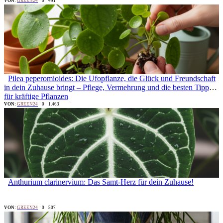
VON:
GREEN24
0
491
Pilea peperomioides: Die Ufopflanze, die Glück und Freundschaft
in dein Zuhause bringt – Pflege, Vermehrung und die besten Tipps
für kräftige Pflanzen
VON:
GREEN24
0
1.463
Anthurium clarinervium: Das Samt-Herz für dein Zuhause!
VON:
GREEN24
0
507