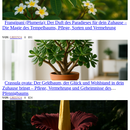
Frangipani (Plumeria): Der Duft des Paradieses für dein Zuhause –
Die Magie des Tempelbaums, Pflege, Sorten und Vermehrung
VON:
GREEN24
0
891
Crassula ovata: Der Geldbaum, der Glück und Wohlstand in dein
Zuhause bringt – Pflege, Vermehrung und Geheimnisse des
Pfennigbaums
VON:
GREEN24
0
824