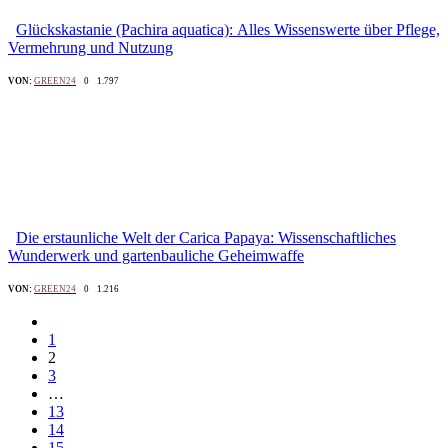
Glückskastanie (Pachira aquatica): Alles Wissenswerte über Pflege,
Vermehrung und Nutzung
VON:
GREEN24
0
1.797
Die erstaunliche Welt der Carica Papaya: Wissenschaftliches
Wunderwerk und gartenbauliche Geheimwaffe
VON:
GREEN24
0
1.216
1
2
3
…
13
14
15