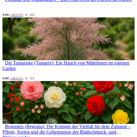
VON:
GREEN24
0
513
Die Tamariske (Tamarix): Ein Hauch von Mittelmeer im eigenen
Garten
VON:
GREEN24
0
721
Begonien (Begonia): Die Königin der Vielfalt für dein Zuhause –
Pflege, Sorten und die Geheimnisse der Blattschmuck- und