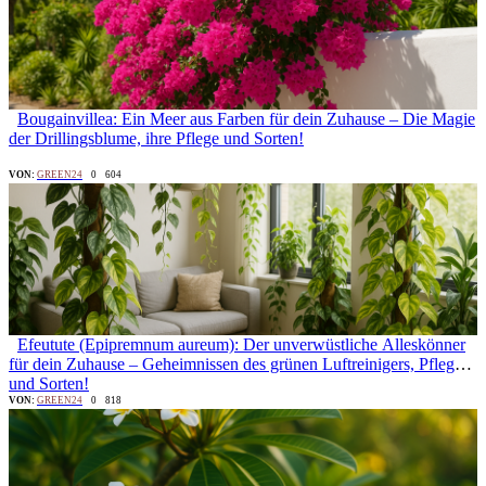
Bougainvillea: Ein Meer aus Farben für dein Zuhause – Die Magie
der Drillingsblume, ihre Pflege und Sorten!
VON:
GREEN24
0
604
Efeutute (Epipremnum aureum): Der unverwüstliche Alleskönner
für dein Zuhause – Geheimnissen des grünen Luftreinigers, Pflege
und Sorten!
VON:
GREEN24
0
818