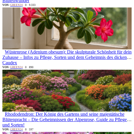
Blütenwunder
VON:
GREEN24
0
9.333
Wüstenrose (Adenium obesum): Die skulpturale Schönheit für dein
Zuhause – Infos zu Pflege, Sorten und dem Geheimnis des dicken
Caudex
VON:
GREEN24
0
890
Rhododendron: Der König des Gartens und seine majestätische
Blütenpracht – Die Geheimnissen der Alpenrose, Guide zu Pflege
und Sorten!
VON:
GREEN24
0
597