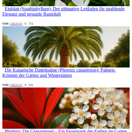
Einblatt (Spathiphyllum): Der ultimative Leitfaden für strahlende
Eleganz und gesunde Raumluft
VON:
GREEN24
0
773
Die Kanarische Dattelpalme (Phoenix canariensis): Palmen-
Königin der Gärten und Wintergärten
VON:
GREEN24
0
533
Photinia: Die Glanzmispel – Ein Feuerwerk der Farben im Garten