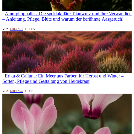
Amorphophallus: Die spektakuläre Titanwurz und ihre Verwandten
– Anleitung, Pflege, Blüte und warum der berühmte Aasgeruch!
VON:
GREEN24
0
1.072
Erika & Calluna: Ein Meer aus Farben für Herbst und Winter –
Sorten, Pflege und Gestaltung von Heidekraut
VON:
GREEN24
0
615