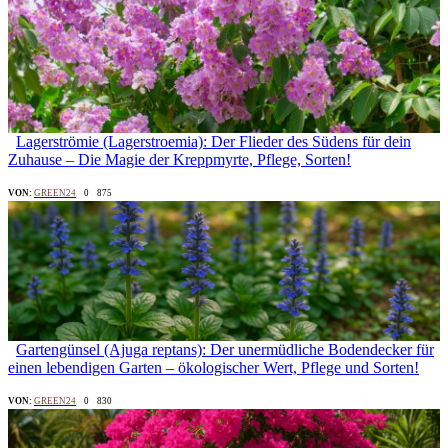
Lagerströmie (Lagerstroemia): Der Flieder des Südens für dein
Zuhause – Die Magie der Kreppmyrte, Pflege, Sorten!
VON:
GREEN24
0
875
Gartengünsel (Ajuga reptans): Der unermüdliche Bodendecker für
einen lebendigen Garten – ökologischer Wert, Pflege und Sorten!
VON:
GREEN24
0
830