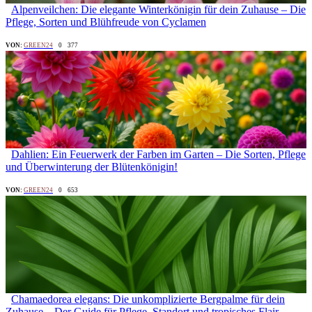
Alpenveilchen: Die elegante Winterkönigin für dein Zuhause – Die
Pflege, Sorten und Blühfreude von Cyclamen
VON:
GREEN24
0
377
Dahlien: Ein Feuerwerk der Farben im Garten – Die Sorten, Pflege
und Überwinterung der Blütenkönigin!
VON:
GREEN24
0
653
Chamaedorea elegans: Die unkomplizierte Bergpalme für dein
Zuhause – Der Guide für Pflege, Standort und tropisches Flair