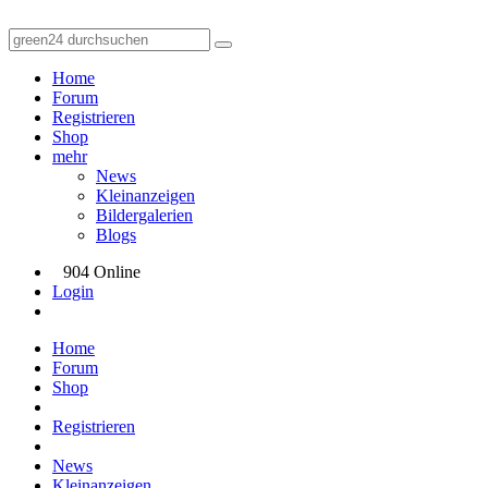
Home
Forum
Registrieren
Shop
mehr
News
Kleinanzeigen
Bildergalerien
Blogs
904 Online
Login
Home
Forum
Shop
Registrieren
News
Kleinanzeigen