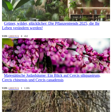
Grüner, wilder, glücklicher: Die Pflanzentrends 2025, die Ihr
Leben verändern werden!
VON:
GREEN24
0
452
Majestätische Judasbäume: Ein Blick auf Cercis siliquastrum,
Cercis chinensis und Cercis canadensis
VON:
GREEN24
1
1.595