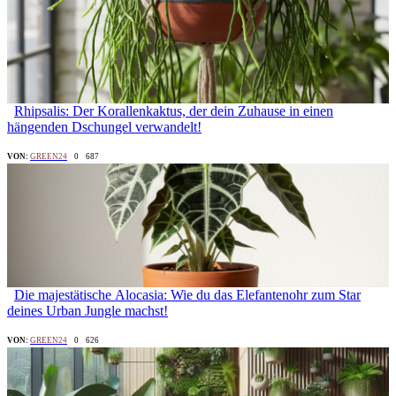
Rhipsalis: Der Korallenkaktus, der dein Zuhause in einen
hängenden Dschungel verwandelt!
VON:
GREEN24
0
687
Die majestätische Alocasia: Wie du das Elefantenohr zum Star
deines Urban Jungle machst!
VON:
GREEN24
0
626