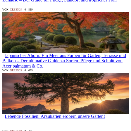
VON:
GREEN24
0
899
Japanischer Ahorn: Ein Meer aus Farben für Garten, Terrasse und
Balkon – Der ultimative Guide zu Sorten, Pflege und Schnitt von
Acer palmatum & Co.
VON:
GREEN24
0
699
Lebende Fossilien: Araukarien erobern unsere Gärten!