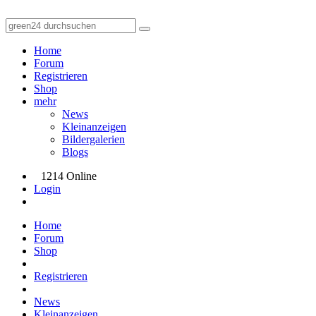
Home
Forum
Registrieren
Shop
mehr
News
Kleinanzeigen
Bildergalerien
Blogs
1214 Online
Login
Home
Forum
Shop
Registrieren
News
Kleinanzeigen