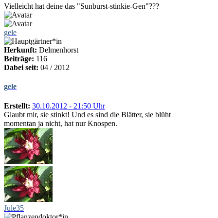
Vielleicht hat deine das "Sunburst-stinkie-Gen"???
gele
Herkunft:
Delmenhorst
Beiträge:
116
Dabei seit:
04 / 2012
gele
Erstellt:
30.10.2012 - 21:50 Uhr
Glaubt mir, sie stinkt! Und es sind die Blätter, sie blüht
momentan ja nicht, hat nur Knospen.
Jule35