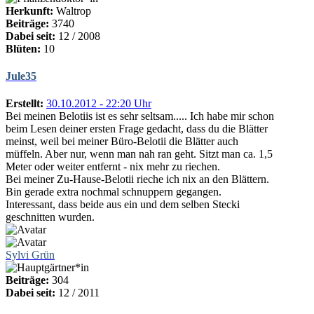
Herkunft:
Waltrop
Beiträge:
3740
Dabei seit:
12 / 2008
Blüten:
10
Jule35
Erstellt:
30.10.2012 - 22:20 Uhr
Bei meinen Belotiis ist es sehr seltsam..... Ich habe mir schon
beim Lesen deiner ersten Frage gedacht, dass du die Blätter
meinst, weil bei meiner Büro-Belotii die Blätter auch
müffeln. Aber nur, wenn man nah ran geht. Sitzt man ca. 1,5
Meter oder weiter entfernt - nix mehr zu riechen.
Bei meiner Zu-Hause-Belotii rieche ich nix an den Blättern.
Bin gerade extra nochmal schnuppern gegangen.
Interessant, dass beide aus ein und dem selben Stecki
geschnitten wurden.
Sylvi Grün
Beiträge:
304
Dabei seit:
12 / 2011