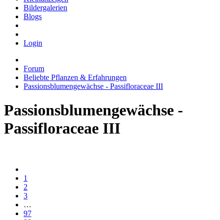
Bildergalerien
Blogs
Login
Forum
Beliebte Pflanzen & Erfahrungen
Passionsblumengewächse - Passifloraceae III
Passionsblumengewächse -
Passifloraceae III
1
2
3
…
97