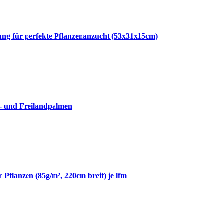
g für perfekte Pflanzenanzucht (53x31x15cm)
- und Freilandpalmen
 Pflanzen (85g/m², 220cm breit) je lfm