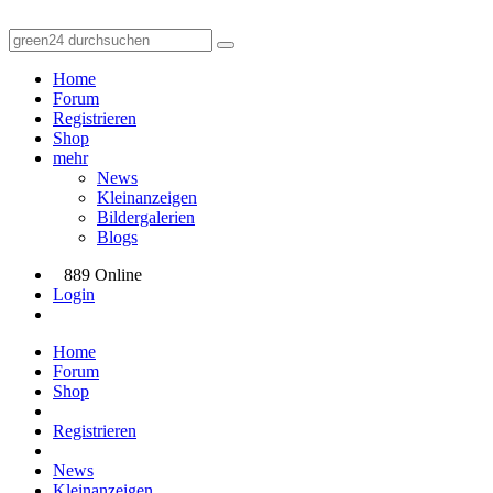
Home
Forum
Registrieren
Shop
mehr
News
Kleinanzeigen
Bildergalerien
Blogs
889 Online
Login
Home
Forum
Shop
Registrieren
News
Kleinanzeigen