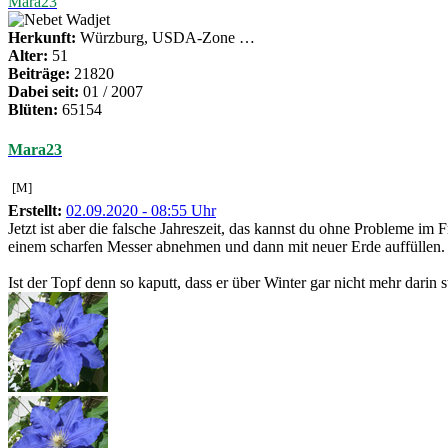
Mara23
Herkunft:
Würzburg, USDA-Zone …
Alter:
51
Beiträge:
21820
Dabei seit:
01 / 2007
Blüten:
65154
Mara23
[M]
Erstellt:
02.09.2020 - 08:55 Uhr
Jetzt ist aber die falsche Jahreszeit, das kannst du ohne Probleme i
einem scharfen Messer abnehmen und dann mit neuer Erde auffüllen.
Ist der Topf denn so kaputt, dass er über Winter gar nicht mehr dar