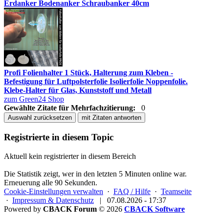
Erdanker Bodenanker Schraubanker 40cm
Profi Folienhalter 1 Stück, Halterung zum Kleben -
Befestigung für Luftpolsterfolie Isolierfolie Noppenfolie.
Klebe-Halter für Glas, Kunststoff und Metall
zum Green24 Shop
Gewählte Zitate für Mehrfachzitierung:
0
Auswahl zurücksetzen
mit Zitaten antworten
Registrierte in diesem Topic
Aktuell kein registrierter in diesem Bereich
Die Statistik zeigt, wer in den letzten 5 Minuten online war.
Erneuerung alle 90 Sekunden.
Cookie-Einstellungen verwalten
·
FAQ / Hilfe
·
Teamseite
·
Impressum & Datenschutz
|
07.08.2026 - 17:37
Powered by
CBACK Forum
© 2026
CBACK Software