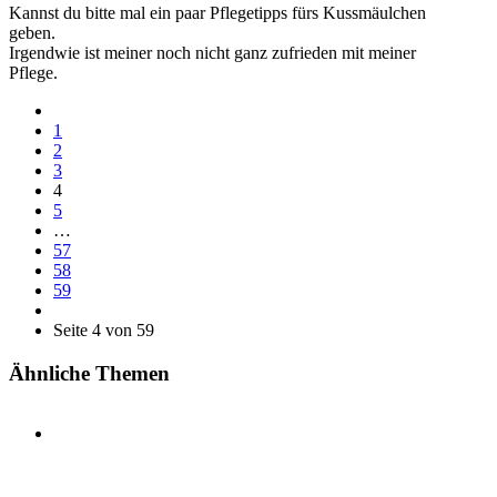
Kannst du bitte mal ein paar Pflegetipps fürs Kussmäulchen
geben.
Irgendwie ist meiner noch nicht ganz zufrieden mit meiner
Pflege.
1
2
3
4
5
…
57
58
59
Seite 4 von 59
Ähnliche Themen