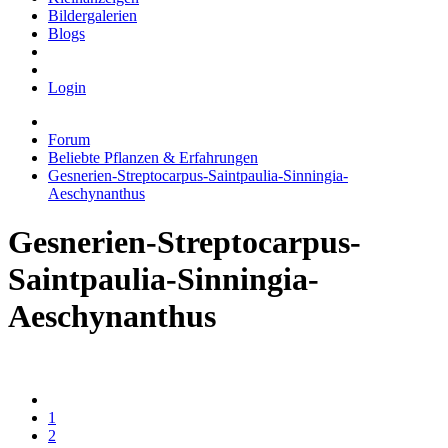
Bildergalerien
Blogs
Login
Forum
Beliebte Pflanzen & Erfahrungen
Gesnerien-Streptocarpus-Saintpaulia-Sinningia-
Aeschynanthus
Gesnerien-Streptocarpus-
Saintpaulia-Sinningia-
Aeschynanthus
1
2