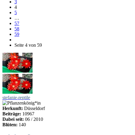
3
4
5
…
57
58
59
Seite 4 von 59
stefanie-reptile
Herkunft:
Düsseldorf
Beiträge:
10967
Dabei seit:
06 / 2010
Blüten:
140