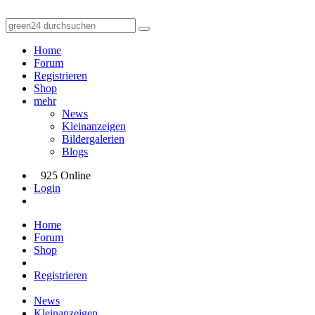
Home
Forum
Registrieren
Shop
mehr
News
Kleinanzeigen
Bildergalerien
Blogs
925 Online
Login
Home
Forum
Shop
Registrieren
News
Kleinanzeigen