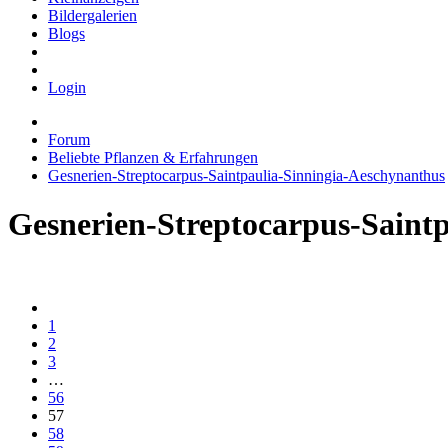
Bildergalerien
Blogs
Login
Forum
Beliebte Pflanzen & Erfahrungen
Gesnerien-Streptocarpus-Saintpaulia-Sinningia-Aeschynanthus
Gesnerien-Streptocarpus-Saint
1
2
3
…
56
57
58