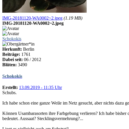
IMG-20181120-WA0002~2.jpeg
(1.19 MB)
IMG-20181120-WA0002~2.jpeg
Schokokis
Herkunft:
Berlin
Beiträge:
1761
Dabei seit:
06 / 2012
Blüten:
3490
Schokokis
Erstellt:
13.09.2019 - 11:35 Uhr
Schubs.
Ich habe schon eine ganze Weile im Netz gesucht, aber nichts dazu g
Können Usambarasorten ihre Farbgebung verlieren? Ich habe bisher di
bedeutet. Aussaat? Stecklingsvermehrung?...
Liegt es vielleicht auch am Substrat?