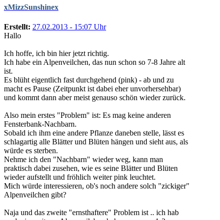
xMizzSunshinex
Erstellt:
27.02.2013 - 15:07 Uhr
Hallo
Ich hoffe, ich bin hier jetzt richtig.
Ich habe ein Alpenveilchen, das nun schon so 7-8 Jahre alt
ist.
Es blüht eigentlich fast durchgehend (pink) - ab und zu
macht es Pause (Zeitpunkt ist dabei eher unvorhersehbar)
und kommt dann aber meist genauso schön wieder zurück.
Also mein erstes "Problem" ist: Es mag keine anderen
Fensterbank-Nachbarn.
Sobald ich ihm eine andere Pflanze daneben stelle, lässt es
schlagartig alle Blätter und Blüten hängen und sieht aus, als
würde es sterben.
Nehme ich den "Nachbarn" wieder weg, kann man
praktisch dabei zusehen, wie es seine Blätter und Blüten
wieder aufstellt und fröhlich weiter pink leuchtet.
Mich würde interessieren, ob's noch andere solch "zickiger"
Alpenveilchen gibt?
Naja und das zweite "ernsthaftere" Problem ist .. ich hab