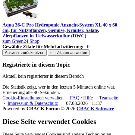
Aqua 36-C Pro Hydroponic Anzucht-System XL 40 x 60
cm, für Nutzpflanzen, Gemüse, Kräuter, Salate,
Zierpflanzen in Tiefwasserkultur (DWC)
zum Green24 Shop
Gewählte Zitate für Mehrfachzitierung:
0
Auswahl zurücksetzen
mit Zitaten antworten
Registrierte in diesem Topic
Aktuell kein registrierter in diesem Bereich
Die Statistik zeigt, wer in den letzten 5 Minuten online war.
Erneuerung alle 90 Sekunden.
Cookie-Einstellungen verwalten
·
FAQ / Hilfe
·
Teamseite
·
Impressum & Datenschutz
|
07.08.2026 - 11:37
Powered by
CBACK Forum
© 2026
CBACK Software
Diese Seite verwendet Cookies
Diese Seite verwendet Cookies und andere Technologien.