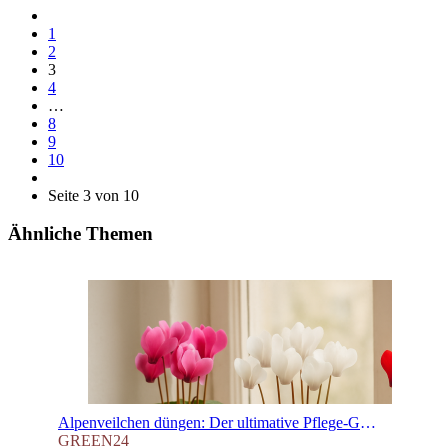
1
2
3
4
…
8
9
10
Seite 3 von 10
Ähnliche Themen
Alpenveilchen düngen: Der ultimative Pflege-Guide für prachtvolle Cyclamen
GREEN24