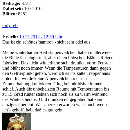
Beiträge:
3732
Dabei seit:
10 / 2010
Blüten:
8251
only_eh
Erstellt:
19.11.2012 - 12:50 Uhr
Das ist ein schönes 'samtrot' - sieht sehr edel aus
Meine winterharten Herbstalpenveilchen haben mittlerweile
die Blüte fast eingestellt, aber einen hübschen Blätter-Reigen
fabriziert. Das nicht winterharte steht draußen vorm Fenster
und blüht noch immer. Wenn die Temperaturen dann gegen
den Gefrierpunkt gehen, werd ich es ins kalte Treppenhaus
holen. Ich werde keine Alpenveilchen mehr in
Zimmerhaltung kultivieren. Ging bei mir bisher immer
schief. Auch die unbeheizten Räume mit Temperaturen bis
zu 15 Grad runter stellten sich noch als zu warm während
des Winters heraus. Und draußen eingegraben hat kein
einziges überlebt. Was aber zu erwarten war - auch wenn
ich's gehofft hab, daß es gut geht.