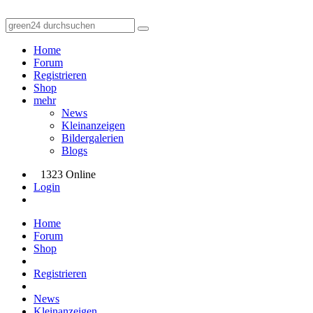
Home
Forum
Registrieren
Shop
mehr
News
Kleinanzeigen
Bildergalerien
Blogs
1323 Online
Login
Home
Forum
Shop
Registrieren
News
Kleinanzeigen