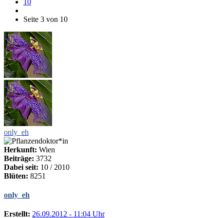
10
Seite 3 von 10
only_eh
Herkunft:
Wien
Beiträge:
3732
Dabei seit:
10 / 2010
Blüten:
8251
only_eh
Erstellt:
26.09.2012 - 11:04 Uhr