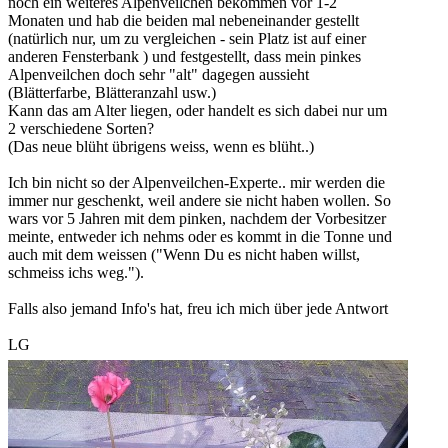
noch ein weiteres Alpenveilchen bekommen vor 1-2
Monaten und hab die beiden mal nebeneinander gestellt
(natürlich nur, um zu vergleichen - sein Platz ist auf einer
anderen Fensterbank ) und festgestellt, dass mein pinkes
Alpenveilchen doch sehr "alt" dagegen aussieht
(Blätterfarbe, Blätteranzahl usw.)
Kann das am Alter liegen, oder handelt es sich dabei nur um
2 verschiedene Sorten?
(Das neue blüht übrigens weiss, wenn es blüht..)
Ich bin nicht so der Alpenveilchen-Experte.. mir werden die
immer nur geschenkt, weil andere sie nicht haben wollen. So
wars vor 5 Jahren mit dem pinken, nachdem der Vorbesitzer
meinte, entweder ich nehms oder es kommt in die Tonne und
auch mit dem weissen ("Wenn Du es nicht haben willst,
schmeiss ichs weg.").
Falls also jemand Info's hat, freu ich mich über jede Antwort
LG