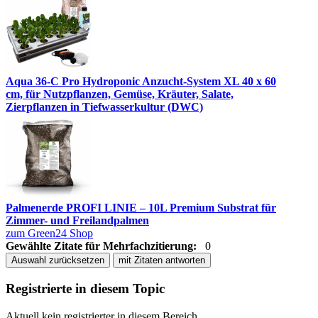
Aqua 36-C Pro Hydroponic Anzucht-System XL 40 x 60
cm, für Nutzpflanzen, Gemüse, Kräuter, Salate,
Zierpflanzen in Tiefwasserkultur (DWC)
Palmenerde PROFI LINIE – 10L Premium Substrat für
Zimmer- und Freilandpalmen
zum Green24 Shop
Gewählte Zitate für Mehrfachzitierung:
0
Auswahl zurücksetzen
mit Zitaten antworten
Registrierte in diesem Topic
Aktuell kein registrierter in diesem Bereich