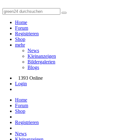
Home
Forum
Registrieren
Shop
mehr
News
Kleinanzeigen
Bildergalerien
Blogs
1393 Online
Login
Home
Forum
Shop
Registrieren
News
Kleinanzeigen