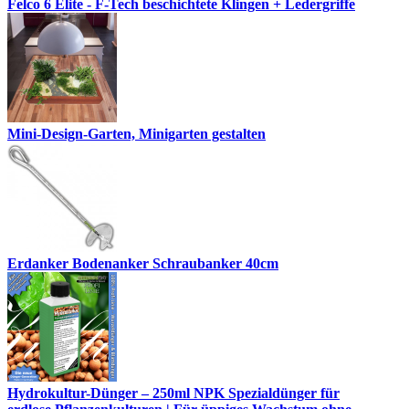
Felco 6 Elite - F-Tech beschichtete Klingen + Ledergriffe
Mini-Design-Garten, Minigarten gestalten
Erdanker Bodenanker Schraubanker 40cm
Hydrokultur-Dünger – 250ml NPK Spezialdünger für