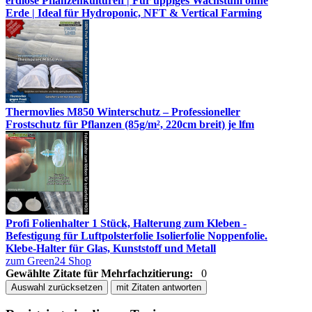
erdlose Pflanzenkulturen | Für üppiges Wachstum ohne
Erde | Ideal für Hydroponic, NFT & Vertical Farming
Thermovlies M850 Winterschutz – Professioneller
Frostschutz für Pflanzen (85g/m², 220cm breit) je lfm
Profi Folienhalter 1 Stück, Halterung zum Kleben -
Befestigung für Luftpolsterfolie Isolierfolie Noppenfolie.
Klebe-Halter für Glas, Kunststoff und Metall
zum Green24 Shop
Gewählte Zitate für Mehrfachzitierung:
0
Auswahl zurücksetzen
mit Zitaten antworten