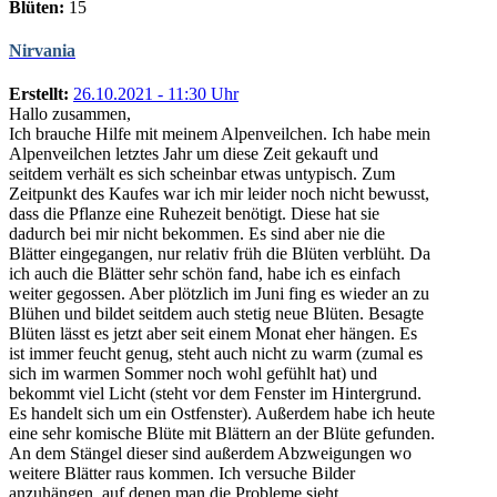
Blüten:
15
Nirvania
Erstellt:
26.10.2021 - 11:30 Uhr
Hallo zusammen,
Ich brauche Hilfe mit meinem Alpenveilchen. Ich habe mein
Alpenveilchen letztes Jahr um diese Zeit gekauft und
seitdem verhält es sich scheinbar etwas untypisch. Zum
Zeitpunkt des Kaufes war ich mir leider noch nicht bewusst,
dass die Pflanze eine Ruhezeit benötigt. Diese hat sie
dadurch bei mir nicht bekommen. Es sind aber nie die
Blätter eingegangen, nur relativ früh die Blüten verblüht. Da
ich auch die Blätter sehr schön fand, habe ich es einfach
weiter gegossen. Aber plötzlich im Juni fing es wieder an zu
Blühen und bildet seitdem auch stetig neue Blüten. Besagte
Blüten lässt es jetzt aber seit einem Monat eher hängen. Es
ist immer feucht genug, steht auch nicht zu warm (zumal es
sich im warmen Sommer noch wohl gefühlt hat) und
bekommt viel Licht (steht vor dem Fenster im Hintergrund.
Es handelt sich um ein Ostfenster). Außerdem habe ich heute
eine sehr komische Blüte mit Blättern an der Blüte gefunden.
An dem Stängel dieser sind außerdem Abzweigungen wo
weitere Blätter raus kommen. Ich versuche Bilder
anzuhängen, auf denen man die Probleme sieht.