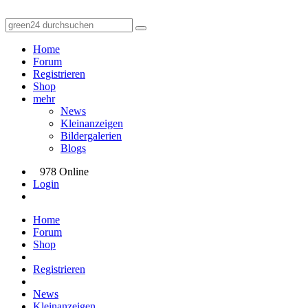
Home
Forum
Registrieren
Shop
mehr
News
Kleinanzeigen
Bildergalerien
Blogs
978 Online
Login
Home
Forum
Shop
Registrieren
News
Kleinanzeigen