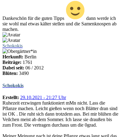
Dankeschön für die guten Tipps
dann werde ich
sie wohl mal etwas kälter stellen und die Samenknospen ab
machen.
Schokokis
Herkunft:
Berlin
Beiträge:
1761
Dabei seit:
06 / 2012
Blüten:
3490
Schokokis
Erstellt:
29.10.2021 - 21:27 Uhr
Ruhezeit erzwingen funktioniert mMn nicht. Lass die
Pflanze machen. Leicht gießen wenn noch Blätter dran sind
ist OK . Die ruht sich dann trotzdem aus. Bei mir blühen die
Veilchen meist ab dem Sommer. Ich lasse sie draußen bis
zum Frost. Die vertragen durchaus um die 0grad.
Meiner Meinung nach ist deine Pflanze etwas lang weil das