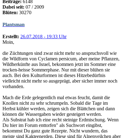
Beiträge:
6148
Dabei seit:
07 / 2009
Blüten:
30270
Plantsman
Erstellt:
26.07.2018 - 19:33 Uhr
Moin,
die Züchtungen sind zwar nicht mehr so anspruchsvoll wie
die Wildform von Cyclamen persicum, aber meine Pflanzen,
Wildherkünfte aus Israel, bekommen jetzt im Sommer eine
trocken-heisse Sommerphase. Nur mit dieser blühen sie
auch. Bei den Kulturformen ist dieses Hitzebedürfnis
vielleicht nicht mehr so ausgeprägt, aber sicher immer noch
vorhanden.
Mach die Erde gelegentlich mal etwas feucht, damit die
Knollen nicht zu sehr schrumpeln. Sobald die Tage im
Herbst kühler werden, zeigen sich die Blättchen und dann
können die Wassergaben wieder gesteigert werden.
Als Substrat hab ich eine recht steinige Erdmischung. Wenn
Du hier im Forum enttorfen" als Suchwort eingibst,
bekommst Du ganz gute Rezepte. Nicht wundern, das
meiste sind Kakteenerden. Diese sind für Alpenveilchen aber