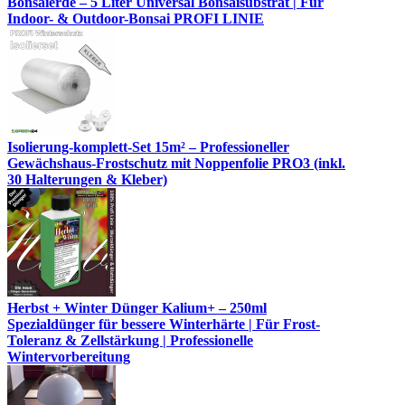
Bonsaierde – 5 Liter Universal Bonsaisubstrat | Für
Indoor- & Outdoor-Bonsai PROFI LINIE
Isolierung-komplett-Set 15m² – Professioneller
Gewächshaus-Frostschutz mit Noppenfolie PRO3 (inkl.
30 Halterungen & Kleber)
Herbst + Winter Dünger Kalium+ – 250ml
Spezialdünger für bessere Winterhärte | Für Frost-
Toleranz & Zellstärkung | Professionelle
Wintervorbereitung