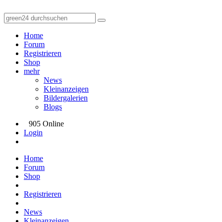
Home
Forum
Registrieren
Shop
mehr
News
Kleinanzeigen
Bildergalerien
Blogs
905 Online
Login
Home
Forum
Shop
Registrieren
News
Kleinanzeigen