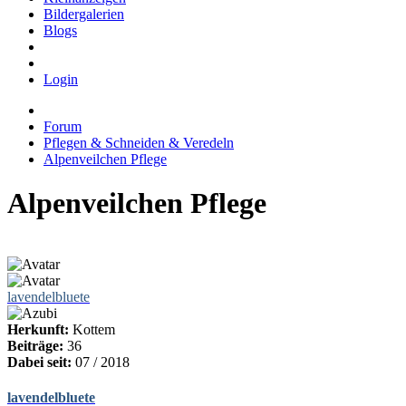
Bildergalerien
Blogs
Login
Forum
Pflegen & Schneiden & Veredeln
Alpenveilchen Pflege
Alpenveilchen Pflege
lavendelbluete
Herkunft:
Kottem
Beiträge:
36
Dabei seit:
07 / 2018
lavendelbluete