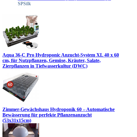
SPSilk
Aqua 36-C Pro Hydroponic Anzucht-System XL 40 x 60
cm, für Nutzpflanzen, Gemüse, Kräuter, Salate,
Zierpflanzen in Tiefwasserkultur (DWC)
Zimmer-Gewächshaus Hydroponik 60 – Automatische
Bewässerung für perfekte Pflanzenanzucht
(53x31x15cm)