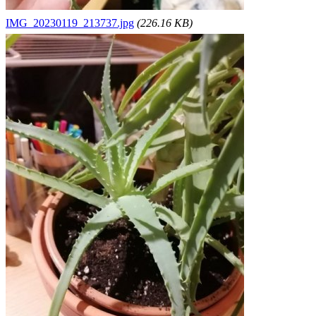
IMG_20230119_213737.jpg
(226.16 KB)