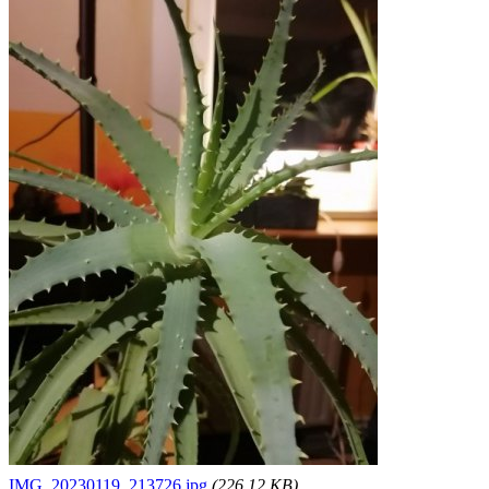
IMG_20230119_213726.jpg
(226.12 KB)