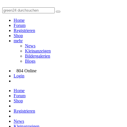
Home
Forum
Registrieren
Shop
mehr
News
Kleinanzeigen
Bildergalerien
Blogs
804 Online
Login
Home
Forum
Shop
Registrieren
News
Kleinanzeigen