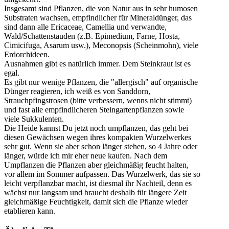
Insgesamt sind Pflanzen, die von Natur aus in sehr humosen
Substraten wachsen, empfindlicher für Mineraldünger, das
sind dann alle Ericaceae, Camellia und verwandte,
Wald/Schattenstauden (z.B. Epimedium, Farne, Hosta,
Cimicifuga, Asarum usw.), Meconopsis (Scheinmohn), viele
Erdorchideen.
Ausnahmen gibt es natürlich immer. Dem Steinkraut ist es
egal.
Es gibt nur wenige Pflanzen, die "allergisch" auf organische
Dünger reagieren, ich weiß es von Sanddorn,
Strauchpfingstrosen (bitte verbessern, wenns nicht stimmt)
und fast alle empfindlicheren Steingartenpflanzen sowie
viele Sukkulenten.
Die Heide kannst Du jetzt noch umpflanzen, das geht bei
diesen Gewächsen wegen ihres kompakten Wurzelwerkes
sehr gut. Wenn sie aber schon länger stehen, so 4 Jahre oder
länger, würde ich mir eher neue kaufen. Nach dem
Umpflanzen die Pflanzen aber gleichmäßig feucht halten,
vor allem im Sommer aufpassen. Das Wurzelwerk, das sie so
leicht verpflanzbar macht, ist diesmal ihr Nachteil, denn es
wächst nur langsam und braucht deshalb für längere Zeit
gleichmäßige Feuchtigkeit, damit sich die Pflanze wieder
etablieren kann.