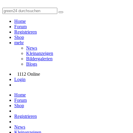
Home
Forum
Registrieren
Shop
mehr
News
Kleinanzeigen
Bildergalerien
Blogs
1112 Online
Login
Home
Forum
Shop
Registrieren
News
Kleinanzeigen