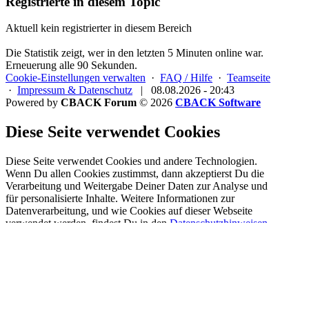
Registrierte in diesem Topic
Aktuell kein registrierter in diesem Bereich
Die Statistik zeigt, wer in den letzten 5 Minuten online war.
Erneuerung alle 90 Sekunden.
Cookie-Einstellungen verwalten
·
FAQ / Hilfe
·
Teamseite
·
Impressum & Datenschutz
|
08.08.2026 - 20:43
Powered by
CBACK Forum
© 2026
CBACK Software
Diese Seite verwendet Cookies
Diese Seite verwendet Cookies und andere Technologien.
Wenn Du allen Cookies zustimmst, dann akzeptierst Du die
Verarbeitung und Weitergabe Deiner Daten zur Analyse und
für personalisierte Inhalte. Weitere Informationen zur
Datenverarbeitung, und wie Cookies auf dieser Webseite
verwendet werden, findest Du in den
Datenschutzhinweisen
.
Du kannst mit Einschränkungen auch lediglich die
technisch
notwendigen Cookies
akzeptieren.
Registrieren
Cookies erlauben
Alle Cookies dieses Forums löschen