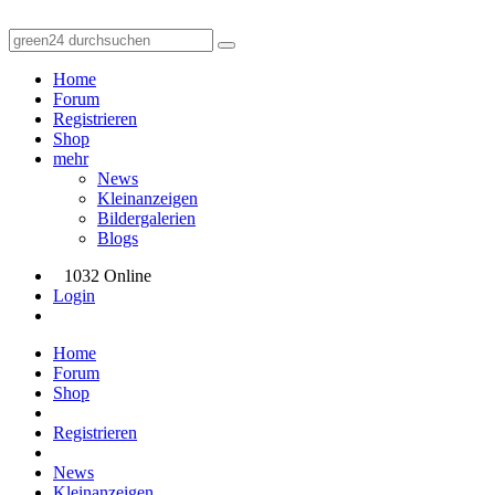
Home
Forum
Registrieren
Shop
mehr
News
Kleinanzeigen
Bildergalerien
Blogs
1032 Online
Login
Home
Forum
Shop
Registrieren
News
Kleinanzeigen