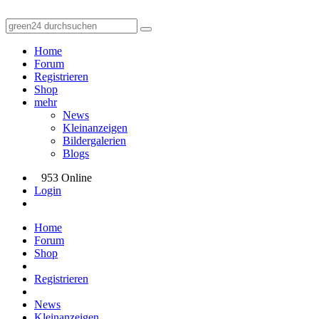
Home
Forum
Registrieren
Shop
mehr
News
Kleinanzeigen
Bildergalerien
Blogs
953 Online
Login
Home
Forum
Shop
Registrieren
News
Kleinanzeigen