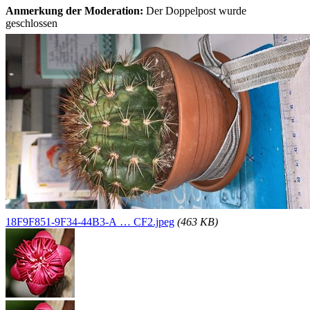
Anmerkung der Moderation:
Der Doppelpost wurde
geschlossen
18F9F851-9F34-44B3-A … CF2.jpeg
(463 KB)