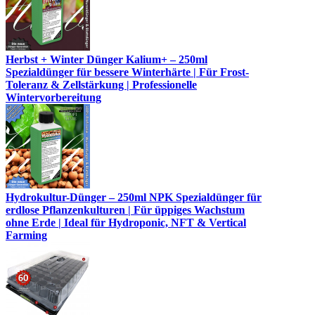
Herbst + Winter Dünger Kalium+ – 250ml
Spezialdünger für bessere Winterhärte | Für Frost-
Toleranz & Zellstärkung | Professionelle
Wintervorbereitung
Hydrokultur-Dünger – 250ml NPK Spezialdünger für
erdlose Pflanzenkulturen | Für üppiges Wachstum
ohne Erde | Ideal für Hydroponic, NFT & Vertical
Farming