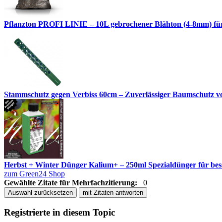
Pflanzton PROFI LINIE – 10L gebrochener Blähton (4-8mm) fü
Stammschutz gegen Verbiss 60cm – Zuverlässiger Baumschutz 
Herbst + Winter Dünger Kalium+ – 250ml Spezialdünger für besse
zum Green24 Shop
Gewählte Zitate für Mehrfachzitierung:
0
Auswahl zurücksetzen
mit Zitaten antworten
Registrierte in diesem Topic