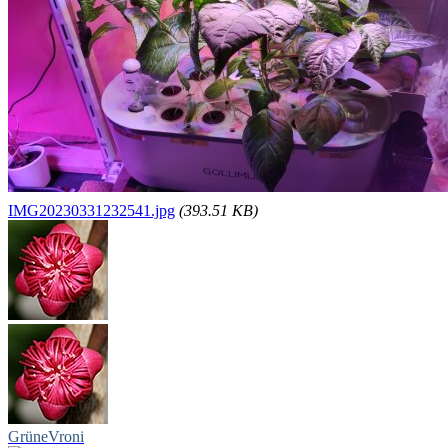
IMG20230331232541.jpg
(393.51 KB)
GrüneVroni