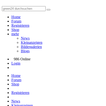
Home
Forum
Registrieren
Shop
mehr
News
Kleinanzeigen
Bildergalerien
Blogs
986 Online
Login
Home
Forum
Shop
Registrieren
News
Kleinanzeigen