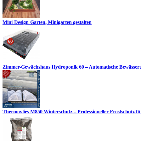
Mini-Design-Garten, Minigarten gestalten
Zimmer-Gewächshaus Hydroponik 60 – Automatische Bewässerun
Thermovlies M850 Winterschutz – Professioneller Frostschutz für