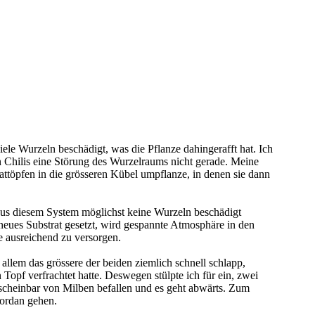
le Wurzeln beschädigt, was die Pflanze dahingerafft hat. Ich
n Chilis eine Störung des Wurzelraums nicht gerade. Meine
attöpfen in die grösseren Kübel umpflanze, in denen sie dann
aus diesem System möglichst keine Wurzeln beschädigt
neues Substrat gesetzt, wird gespannte Atmosphäre in den
e ausreichend zu versorgen.
llem das grössere der beiden ziemlich schnell schlapp,
Topf verfrachtet hatte. Deswegen stülpte ich für ein, zwei
n scheinbar von Milben befallen und es geht abwärts. Zum
Jordan gehen.