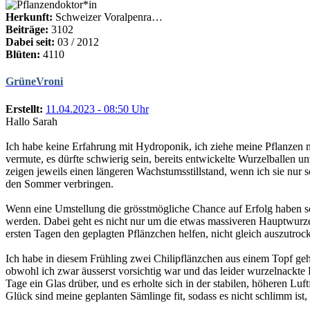
Herkunft:
Schweizer Voralpenra…
Beiträge:
3102
Dabei seit:
03 / 2012
Blüten:
4110
GrüneVroni
Erstellt:
11.04.2023 - 08:50 Uhr
Hallo Sarah
Ich habe keine Erfahrung mit Hydroponik, ich ziehe meine Pflanzen m
vermute, es dürfte schwierig sein, bereits entwickelte Wurzelballen
zeigen jeweils einen längeren Wachstumsstillstand, wenn ich sie nur
den Sommer verbringen.
Wenn eine Umstellung die grösstmögliche Chance auf Erfolg haben s
werden. Dabei geht es nicht nur um die etwas massiveren Hauptwurze
ersten Tagen den geplagten Pflänzchen helfen, nicht gleich auszutroc
Ich habe in diesem Frühling zwei Chilipflänzchen aus einem Topf geh
obwohl ich zwar äusserst vorsichtig war und das leider wurzelnackte 
Tage ein Glas drüber, und es erholte sich in der stabilen, höheren Lu
Glück sind meine geplanten Sämlinge fit, sodass es nicht schlimm ist,