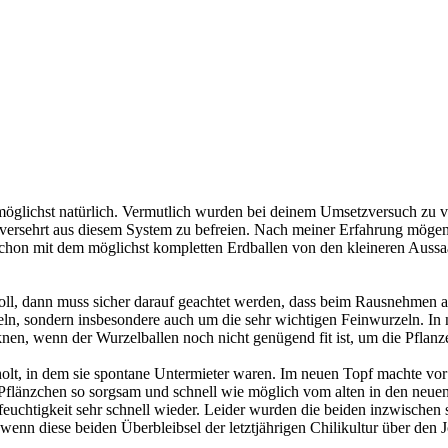
öglichst natürlich. Vermutlich wurden bei deinem Umsetzversuch zu vie
 unversehrt aus diesem System zu befreien. Nach meiner Erfahrung möge
 schon mit dem möglichst kompletten Erdballen von den kleineren Aussa
oll, dann muss sicher darauf geachtet werden, dass beim Rausnehmen 
ln, sondern insbesondere auch um die sehr wichtigen Feinwurzeln. In 
knen, wenn der Wurzelballen noch nicht genügend fit ist, um die Pflanz
olt, in dem sie spontane Untermieter waren. Im neuen Topf machte vor a
Pflänzchen so sorgsam und schnell wie möglich vom alten in den neuen 
ftfeuchtigkeit sehr schnell wieder. Leider wurden die beiden inzwische
 wenn diese beiden Überbleibsel der letztjährigen Chilikultur über den 