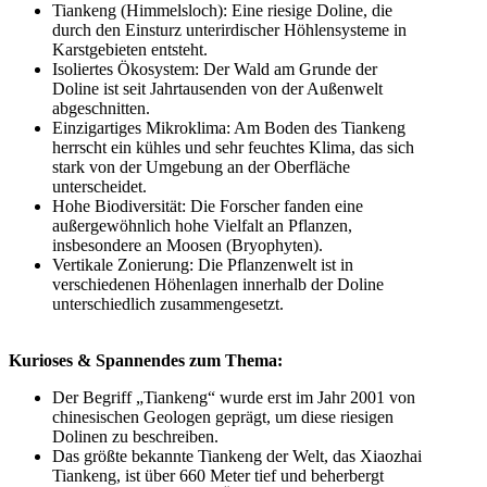
Tiankeng (Himmelsloch): Eine riesige Doline, die
durch den Einsturz unterirdischer Höhlensysteme in
Karstgebieten entsteht.
Isoliertes Ökosystem: Der Wald am Grunde der
Doline ist seit Jahrtausenden von der Außenwelt
abgeschnitten.
Einzigartiges Mikroklima: Am Boden des Tiankeng
herrscht ein kühles und sehr feuchtes Klima, das sich
stark von der Umgebung an der Oberfläche
unterscheidet.
Hohe Biodiversität: Die Forscher fanden eine
außergewöhnlich hohe Vielfalt an Pflanzen,
insbesondere an Moosen (Bryophyten).
Vertikale Zonierung: Die Pflanzenwelt ist in
verschiedenen Höhenlagen innerhalb der Doline
unterschiedlich zusammengesetzt.
Kurioses & Spannendes zum Thema:
Der Begriff „Tiankeng“ wurde erst im Jahr 2001 von
chinesischen Geologen geprägt, um diese riesigen
Dolinen zu beschreiben.
Das größte bekannte Tiankeng der Welt, das Xiaozhai
Tiankeng, ist über 660 Meter tief und beherbergt