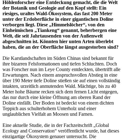
Höhlenforscher eine Entdeckung gemacht, die die Welt
der Botanik und Geologie auf den Kopf stellt: Ein
riesiges, uraltes Wald-Ökosystem, das fast 200 Meter
unter der Erdoberfläche in einer gigantischen Doline
verborgen liegt. Diese „Himmelslöcher“, von den
Einheimischen „Tiankeng“ genannt, beherbergen eine
Welt, die seit Jahrtausenden von der Außenwelt
abgeschnitten ist. Könnten hier unten Arten überlebt
haben, die an der Oberfläche längst ausgestorben sind?
Die Karstlandschaften im Süden Chinas sind bekannt für
ihre bizarren Felsformationen und tiefen Schluchten. Doch
was Forscher nun im Leye County entdeckten, übertrifft alle
Erwartungen. Nach einem anspruchsvollen Abstieg in eine
über 190 Meter tiefe Doline stießen sie auf einen vollständig
intakten, urzeitlich anmutenden Wald. Mächtige, bis zu 40
Meter hohe Bäume recken sich dem fernen Licht entgegen,
das nur durch eine kleine Öffnung am oberen Rand der
Doline einfällt. Der Boden ist bedeckt von einem dichten
Teppich aus schulterhohem Unterholz und einer
unglaublichen Vielfalt an Moosen und Farnen.
Eine aktuelle Studie, die in der Fachzeitschrift „Global
Ecology and Conservation“ veröffentlicht wurde, hat dieses
einzigartige Ökosystem genauer untersucht. Die