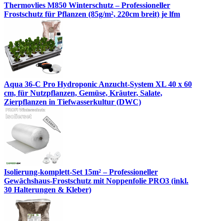
Thermovlies M850 Winterschutz – Professioneller
Frostschutz für Pflanzen (85g/m², 220cm breit) je lfm
Aqua 36-C Pro Hydroponic Anzucht-System XL 40 x 60
cm, für Nutzpflanzen, Gemüse, Kräuter, Salate,
Zierpflanzen in Tiefwasserkultur (DWC)
Isolierung-komplett-Set 15m² – Professioneller
Gewächshaus-Frostschutz mit Noppenfolie PRO3 (inkl.
30 Halterungen & Kleber)