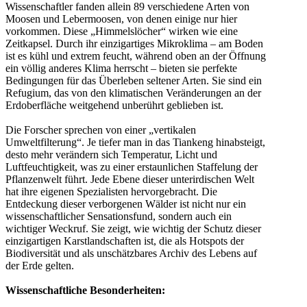
Wissenschaftler fanden allein 89 verschiedene Arten von
Moosen und Lebermoosen, von denen einige nur hier
vorkommen. Diese „Himmelslöcher“ wirken wie eine
Zeitkapsel. Durch ihr einzigartiges Mikroklima – am Boden
ist es kühl und extrem feucht, während oben an der Öffnung
ein völlig anderes Klima herrscht – bieten sie perfekte
Bedingungen für das Überleben seltener Arten. Sie sind ein
Refugium, das von den klimatischen Veränderungen an der
Erdoberfläche weitgehend unberührt geblieben ist.
Die Forscher sprechen von einer „vertikalen
Umweltfilterung“. Je tiefer man in das Tiankeng hinabsteigt,
desto mehr verändern sich Temperatur, Licht und
Luftfeuchtigkeit, was zu einer erstaunlichen Staffelung der
Pflanzenwelt führt. Jede Ebene dieser unterirdischen Welt
hat ihre eigenen Spezialisten hervorgebracht. Die
Entdeckung dieser verborgenen Wälder ist nicht nur ein
wissenschaftlicher Sensationsfund, sondern auch ein
wichtiger Weckruf. Sie zeigt, wie wichtig der Schutz dieser
einzigartigen Karstlandschaften ist, die als Hotspots der
Biodiversität und als unschätzbares Archiv des Lebens auf
der Erde gelten.
Wissenschaftliche Besonderheiten: