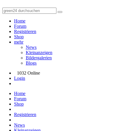
Home
Forum
Registrieren
Shop
mehr
News
Kleinanzeigen
Bildergalerien
Blogs
1032 Online
Login
Home
Forum
Shop
Registrieren
News
Kleinanzeigen