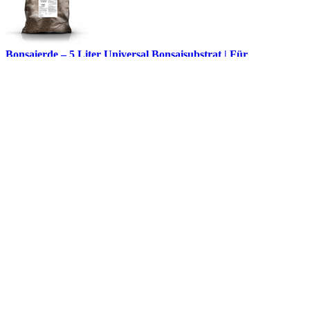
Bonsaierde – 5 Liter Universal Bonsaisubstrat | Für
Indoor- & Outdoor-Bonsai PROFI LINIE
Pflanzton PROFI LINIE – 10L gebrochener Blähton (4-
8mm) für Hydrokultur & Drainage
Stammschutz gegen Verbiss 60cm – Zuverlässiger
Baumschutz vor Wildschäden und Reh-Fraß
zum Green24 Shop