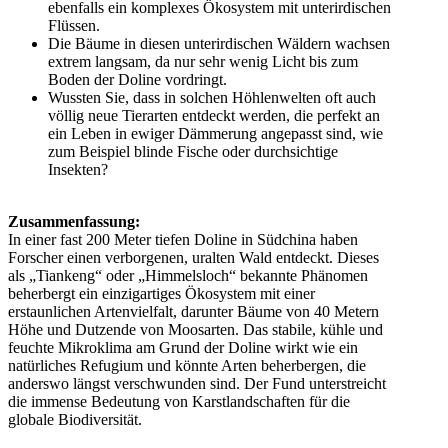
ebenfalls ein komplexes Ökosystem mit unterirdischen
Flüssen.
Die Bäume in diesen unterirdischen Wäldern wachsen
extrem langsam, da nur sehr wenig Licht bis zum
Boden der Doline vordringt.
Wussten Sie, dass in solchen Höhlenwelten oft auch
völlig neue Tierarten entdeckt werden, die perfekt an
ein Leben in ewiger Dämmerung angepasst sind, wie
zum Beispiel blinde Fische oder durchsichtige
Insekten?
Zusammenfassung:
In einer fast 200 Meter tiefen Doline in Südchina haben
Forscher einen verborgenen, uralten Wald entdeckt. Dieses
als „Tiankeng“ oder „Himmelsloch“ bekannte Phänomen
beherbergt ein einzigartiges Ökosystem mit einer
erstaunlichen Artenvielfalt, darunter Bäume von 40 Metern
Höhe und Dutzende von Moosarten. Das stabile, kühle und
feuchte Mikroklima am Grund der Doline wirkt wie ein
natürliches Refugium und könnte Arten beherbergen, die
anderswo längst verschwunden sind. Der Fund unterstreicht
die immense Bedeutung von Karstlandschaften für die
globale Biodiversität.