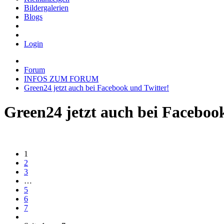
Bildergalerien
Blogs
Login
Forum
INFOS ZUM FORUM
Green24 jetzt auch bei Facebook und Twitter!
Green24 jetzt auch bei Faceboo
1
2
3
…
5
6
7