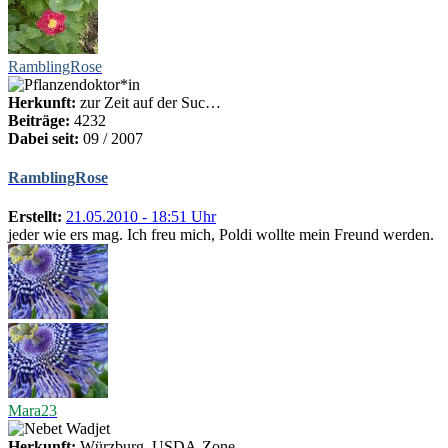
RamblingRose
Herkunft:
zur Zeit auf der Suc…
Beiträge:
4232
Dabei seit:
09 / 2007
RamblingRose
Erstellt:
21.05.2010 - 18:51 Uhr
jeder wie ers mag. Ich freu mich, Poldi wollte mein Freund werden.
Mara23
Herkunft:
Würzburg, USDA-Zone …