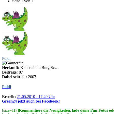
Seite 1 von 7
Poldi
Herkunft:
Kratertal um Burg Sc…
Beiträge:
87
Dabei seit:
11 / 2007
Poldi
Erstellt:
21.05.2010 - 17:40 Uhr
Green24 jetzt auch bei Facebook!
[size=117]
Kommentiere die Neuigkeiten, lade deine Fan-Fotos od