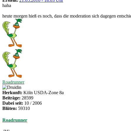
Erstellt:
21.05.2010 - 18:03 Uhr
haha
heute morgen hieß es noch, dass die moderation sich dagegen entschi
Roadrunner
Herkunft:
Köln USDA-Zone 8a
Beiträge:
28599
Dabei seit:
10 / 2006
Blüten:
59310
Roadrunner