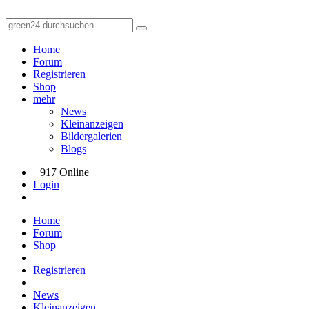
Home
Forum
Registrieren
Shop
mehr
News
Kleinanzeigen
Bildergalerien
Blogs
917 Online
Login
Home
Forum
Shop
Registrieren
News
Kleinanzeigen