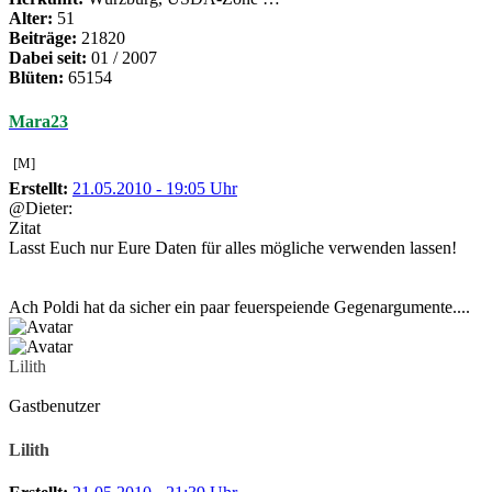
Alter:
51
Beiträge:
21820
Dabei seit:
01 / 2007
Blüten:
65154
Mara23
[M]
Erstellt:
21.05.2010 - 19:05 Uhr
@Dieter:
Zitat
Lasst Euch nur Eure Daten für alles mögliche verwenden lassen!
Ach Poldi hat da sicher ein paar feuerspeiende Gegenargumente....
Lilith
Gastbenutzer
Lilith