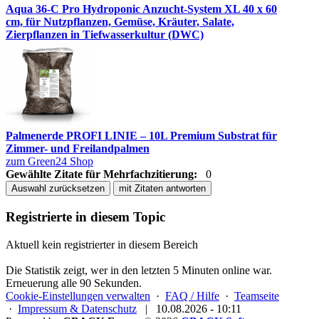
Aqua 36-C Pro Hydroponic Anzucht-System XL 40 x 60
cm, für Nutzpflanzen, Gemüse, Kräuter, Salate,
Zierpflanzen in Tiefwasserkultur (DWC)
Palmenerde PROFI LINIE – 10L Premium Substrat für
Zimmer- und Freilandpalmen
zum Green24 Shop
Gewählte Zitate für Mehrfachzitierung:
0
Auswahl zurücksetzen
mit Zitaten antworten
Registrierte in diesem Topic
Aktuell kein registrierter in diesem Bereich
Die Statistik zeigt, wer in den letzten 5 Minuten online war.
Erneuerung alle 90 Sekunden.
Cookie-Einstellungen verwalten
·
FAQ / Hilfe
·
Teamseite
·
Impressum & Datenschutz
|
10.08.2026 - 10:11