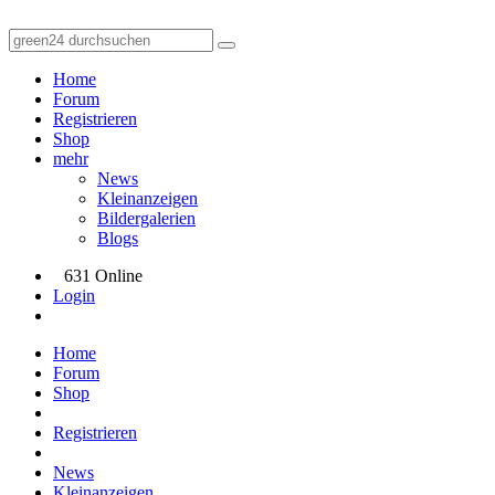
Home
Forum
Registrieren
Shop
mehr
News
Kleinanzeigen
Bildergalerien
Blogs
631 Online
Login
Home
Forum
Shop
Registrieren
News
Kleinanzeigen