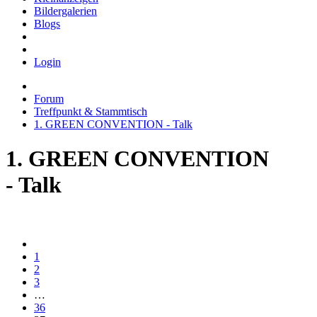
Bildergalerien
Blogs
Login
Forum
Treffpunkt & Stammtisch
1. GREEN CONVENTION - Talk
1. GREEN CONVENTION
- Talk
1
2
3
…
36