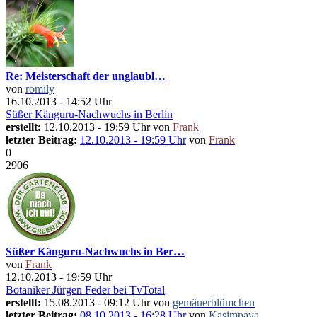
Re: Meisterschaft der unglaubl…
von
romily
16.10.2013 - 14:52 Uhr
Süßer Känguru-Nachwuchs in Berlin
erstellt:
12.10.2013 - 19:59 Uhr von
Frank
letzter Beitrag:
12.10.2013 - 19:59 Uhr
von
Frank
0
2906
Süßer Känguru-Nachwuchs in Ber…
von
Frank
12.10.2013 - 19:59 Uhr
Botaniker Jürgen Feder bei TvTotal
erstellt:
15.08.2013 - 09:12 Uhr von
gemäuerblümchen
letzter Beitrag:
08.10.2013 - 16:28 Uhr
von
Kasimpaya