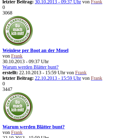
letzter Beitrag:
30.10.2013 - 09:37 Uhr
von
Frank
0
3068
Weinlese per Boot an der Mosel
von
Frank
30.10.2013 - 09:37 Uhr
Warum werden Blätter bunt?
erstellt:
22.10.2013 - 15:59 Uhr von
Frank
letzter Beitrag:
22.10.2013 - 15:59 Uhr
von
Frank
0
3447
Warum werden Blätter bunt?
von
Frank
22.10.2013 - 15:59 Uhr