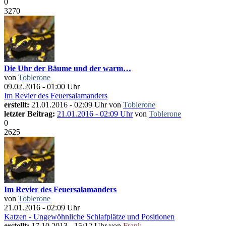
0
3270
Die Uhr der Bäume und der warm…
von
Toblerone
09.02.2016 - 01:00 Uhr
Im Revier des Feuersalamanders
erstellt:
21.01.2016 - 02:09 Uhr von
Toblerone
letzter Beitrag:
21.01.2016 - 02:09 Uhr
von
Toblerone
0
2625
Im Revier des Feuersalamanders
von
Toblerone
21.01.2016 - 02:09 Uhr
Katzen - Ungewöhnliche Schlafplätze und Positionen
erstellt:
17.10.2013 - 15:12 Uhr von
Frank