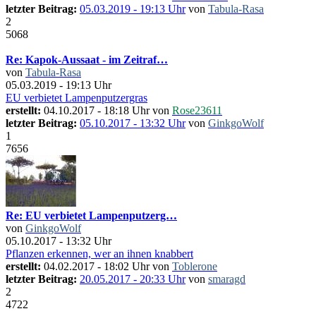
letzter Beitrag:
05.03.2019 - 19:13 Uhr
von
Tabula-Rasa
2
5068
Re: Kapok-Aussaat - im Zeitraf…
von
Tabula-Rasa
05.03.2019 - 19:13 Uhr
EU verbietet Lampenputzergras
erstellt:
04.10.2017 - 18:18 Uhr von
Rose23611
letzter Beitrag:
05.10.2017 - 13:32 Uhr
von
GinkgoWolf
1
7656
Re: EU verbietet Lampenputzerg…
von
GinkgoWolf
05.10.2017 - 13:32 Uhr
Pflanzen erkennen, wer an ihnen knabbert
erstellt:
04.02.2017 - 18:02 Uhr von
Toblerone
letzter Beitrag:
20.05.2017 - 20:33 Uhr
von
smaragd
2
4722