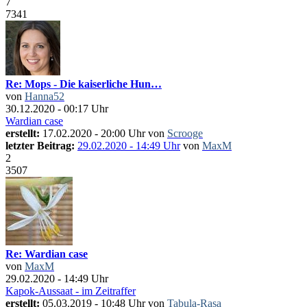
7
7341
Re: Mops - Die kaiserliche Hun…
von
Hanna52
30.12.2020 - 00:17 Uhr
Wardian case
erstellt:
17.02.2020 - 20:00 Uhr von
Scrooge
letzter Beitrag:
29.02.2020 - 14:49 Uhr
von
MaxM
2
3507
Re: Wardian case
von
MaxM
29.02.2020 - 14:49 Uhr
Kapok-Aussaat - im Zeitraffer
erstellt:
05.03.2019 - 10:48 Uhr von
Tabula-Rasa