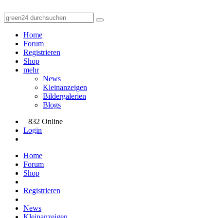
Home
Forum
Registrieren
Shop
mehr
News
Kleinanzeigen
Bildergalerien
Blogs
832 Online
Login
Home
Forum
Shop
Registrieren
News
Kleinanzeigen