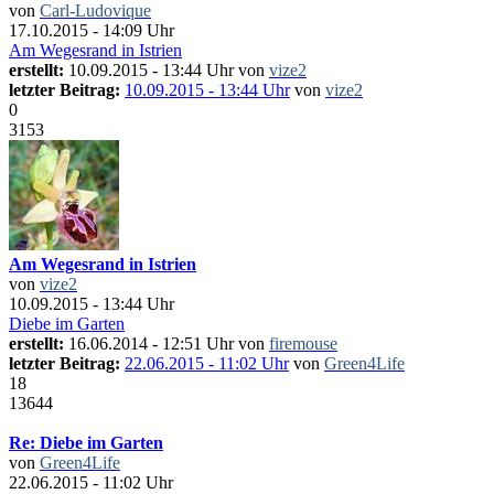
von
Carl-Ludovique
17.10.2015 - 14:09 Uhr
Am Wegesrand in Istrien
erstellt:
10.09.2015 - 13:44 Uhr von
vize2
letzter Beitrag:
10.09.2015 - 13:44 Uhr
von
vize2
0
3153
Am Wegesrand in Istrien
von
vize2
10.09.2015 - 13:44 Uhr
Diebe im Garten
erstellt:
16.06.2014 - 12:51 Uhr von
firemouse
letzter Beitrag:
22.06.2015 - 11:02 Uhr
von
Green4Life
18
13644
Re: Diebe im Garten
von
Green4Life
22.06.2015 - 11:02 Uhr