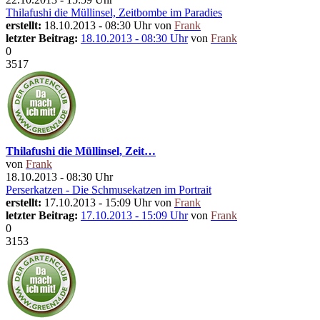
Thilafushi die Müllinsel, Zeitbombe im Paradies
erstellt:
18.10.2013 - 08:30 Uhr von
Frank
letzter Beitrag:
18.10.2013 - 08:30 Uhr
von
Frank
0
3517
Thilafushi die Müllinsel, Zeit…
von
Frank
18.10.2013 - 08:30 Uhr
Perserkatzen - Die Schmusekatzen im Portrait
erstellt:
17.10.2013 - 15:09 Uhr von
Frank
letzter Beitrag:
17.10.2013 - 15:09 Uhr
von
Frank
0
3153