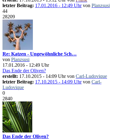
letzter Beitrag:
17.01.2016 - 12:49 Uhr
von
Planzsusi
44
28209
Re: Katzen - Ungewöhnliche Sch…
von
Planzsusi
17.01.2016 - 12:49 Uhr
Das Ende der Oliven?
erstellt:
17.10.2015 - 14:09 Uhr von
Carl-Ludovique
letzter Beitrag:
17.10.2015 - 14:09 Uhr
von
Carl-
Ludovique
0
2840
Das Ende der Oliven?