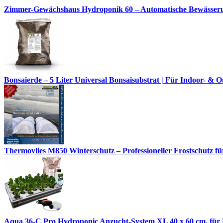
Zimmer-Gewächshaus Hydroponik 60 – Automatische Bewässerun
Bonsaierde – 5 Liter Universal Bonsaisubstrat | Für Indoor- 
Thermovlies M850 Winterschutz – Professioneller Frostschutz für
Aqua 36-C Pro Hydroponic Anzucht-System XL 40 x 60 cm, für N