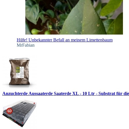
Hilfe! Unbekannter Befall an meinem Limettenbaum
MrFabian
Anzuchterde Aussaaterde Saaterde XL - 10 Ltr - Substrat für di