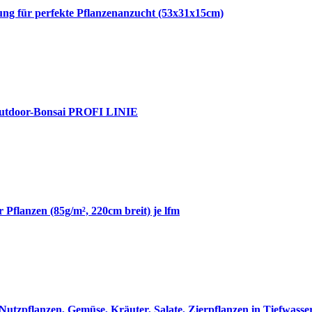
g für perfekte Pflanzenanzucht (53x31x15cm)
& Outdoor-Bonsai PROFI LINIE
 Pflanzen (85g/m², 220cm breit) je lfm
utzpflanzen, Gemüse, Kräuter, Salate, Zierpflanzen in Tiefwass