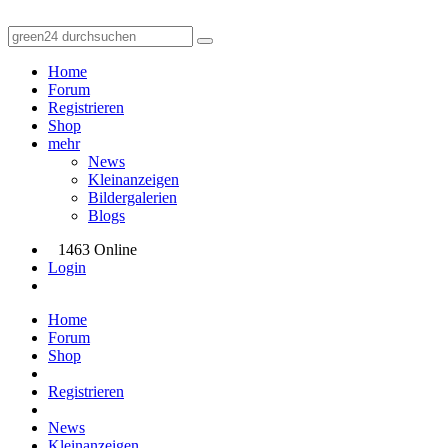
Home
Forum
Registrieren
Shop
mehr
News
Kleinanzeigen
Bildergalerien
Blogs
1463 Online
Login
Home
Forum
Shop
Registrieren
News
Kleinanzeigen