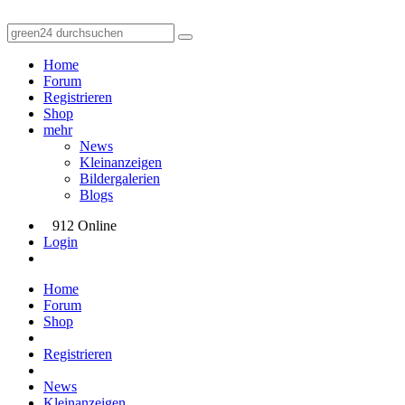
Home
Forum
Registrieren
Shop
mehr
News
Kleinanzeigen
Bildergalerien
Blogs
912 Online
Login
Home
Forum
Shop
Registrieren
News
Kleinanzeigen