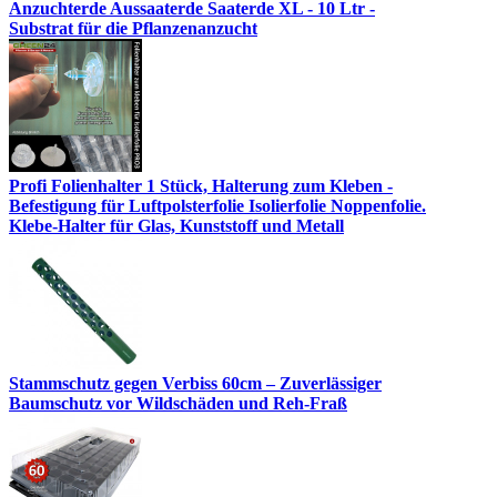
Anzuchterde Aussaaterde Saaterde XL - 10 Ltr -
Substrat für die Pflanzenanzucht
Profi Folienhalter 1 Stück, Halterung zum Kleben -
Befestigung für Luftpolsterfolie Isolierfolie Noppenfolie.
Klebe-Halter für Glas, Kunststoff und Metall
Stammschutz gegen Verbiss 60cm – Zuverlässiger
Baumschutz vor Wildschäden und Reh-Fraß