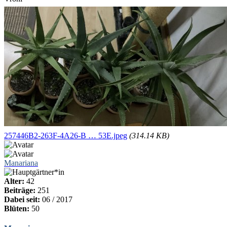
257446B2-263F-4A26-B … 53E.jpeg
(314.14 KB)
Manariana
Alter:
42
Beiträge:
251
Dabei seit:
06 / 2017
Blüten:
50