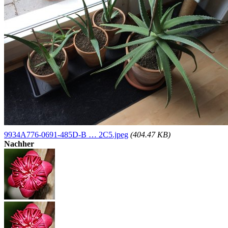
9934A776-0691-485D-B … 2C5.jpeg
(404.47 KB)
Nachher