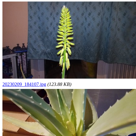
20230209_184107.jpg
(123.88 KB)