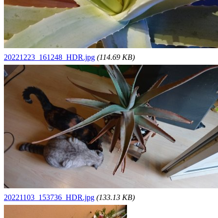
20221223_161248_HDR.jpg
(114.69 KB)
20221103_153736_HDR.jpg
(133.13 KB)