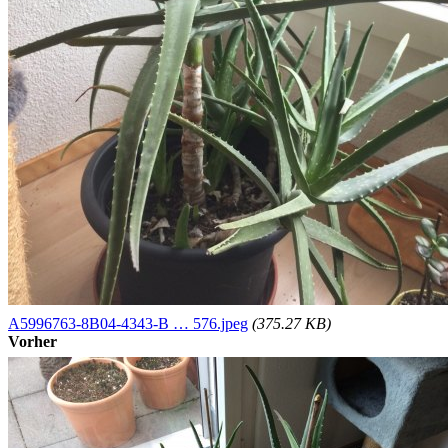
A5996763-8B04-4343-B … 576.jpeg
(375.27 KB)
Vorher