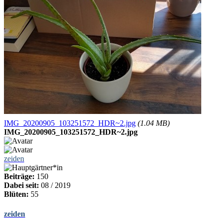
IMG_20200905_103251572_HDR~2.jpg
(1.04 MB)
IMG_20200905_103251572_HDR~2.jpg
zeiden
Beiträge:
150
Dabei seit:
08 / 2019
Blüten:
55
zeiden