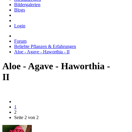
Bildergalerien
Blogs
Login
Forum
Beliebte Pflanzen & Erfahrungen
Aloe - Agave - Haworthia - II
Aloe - Agave - Haworthia -
II
1
2
Seite 2 von 2