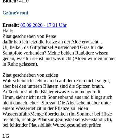
Blüten:
4110
GrüneVroni
Erstellt:
05.09.2020 - 17:01 Uhr
Hallo
Zitat geschrieben von Perse
dafür hab ich jetzt die Katze an der Aloe erwischt...
Ui, heikel, da Giftpflanze! Ausreichend Gras für die
Samtpfote vorhanden? Meine beiden Raubtiere wissen
genau, was für sie ist und was nicht (Aloen wurden immer
in Ruhe gelassen).
Zitat geschrieben von zeiden
Wahrscheinlich sieht man da auf dem Foto nicht so gut,
aber bei den unteren Blättern sind die Spitzen braun.
Außerdem sind die Blätter etwas zusammengerollt.
Hmm, sieht nicht nach Sonnenbrand aus und klingt auch
nicht danach, eher «Stress». Die Aloe scheint aber unter
einem Wasserdefizit in der Pflanze zu leiden
Wasserzufuhr/Menge überdenken (im Sommer bei Hitze
reichlich, richtige Pflanzung/Substrat selbstverständlich),
bei fehlender Plausibilität Wurzelgesundheit prüfen.
LG