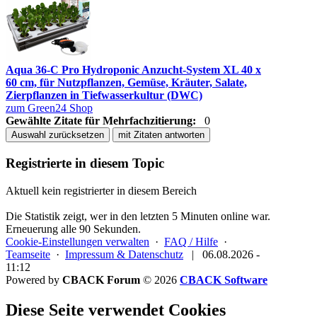
Aqua 36-C Pro Hydroponic Anzucht-System XL 40 x
60 cm, für Nutzpflanzen, Gemüse, Kräuter, Salate,
Zierpflanzen in Tiefwasserkultur (DWC)
zum Green24 Shop
Gewählte Zitate für Mehrfachzitierung:
0
Auswahl zurücksetzen
mit Zitaten antworten
Registrierte in diesem Topic
Aktuell kein registrierter in diesem Bereich
Die Statistik zeigt, wer in den letzten 5 Minuten online war.
Erneuerung alle 90 Sekunden.
Cookie-Einstellungen verwalten
·
FAQ / Hilfe
·
Teamseite
·
Impressum & Datenschutz
|
06.08.2026 -
11:12
Powered by
CBACK Forum
© 2026
CBACK Software
Diese Seite verwendet Cookies