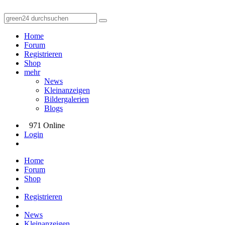
Home
Forum
Registrieren
Shop
mehr
News
Kleinanzeigen
Bildergalerien
Blogs
971 Online
Login
Home
Forum
Shop
Registrieren
News
Kleinanzeigen