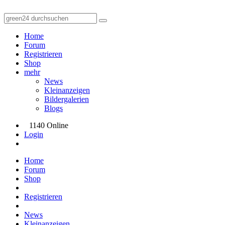
Home
Forum
Registrieren
Shop
mehr
News
Kleinanzeigen
Bildergalerien
Blogs
1140 Online
Login
Home
Forum
Shop
Registrieren
News
Kleinanzeigen