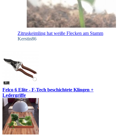
Zitruskeimling hat weiße Flecken am Stamm
Kerstin86
Felco 6 Elite - F-Tech beschichtete Klingen +
Ledergriffe