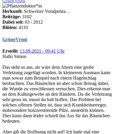
GrüneVroni
Herkunft:
Schweizer Voralpenra…
Beiträge:
3102
Dabei seit:
03 / 2012
Blüten:
4110
GrüneVroni
Erstellt:
13.09.2021 - 09:41 Uhr
Hallo Simon
Das sieht so aus, als wäre dem Ahorn eine grobe
Verletzung zugefügt worden. In kleinerem Ausmass kann
man sowas zum Beispiel nach einem Hagelschlag
beobachten. Das Bäumchen ist aber schon fleissig dabei,
die Wunde zu verschliessen versuchen. Dies erkennt man
an dem Kallusgewebe an den Rändern. Da die Verletzung
sehr gross ist, musst du halt hoffen. Das Problem bei
solchen offenen Stellen ist, dass sich Krankheitserreger,
insbesondere holzzerstörende Pilze, ansiedeln können.
Dies kann dann leider schnell das Aus für das Bäumchen
bedeuten.
Aber gib die Hoffnung nicht auf! Ich hatte mal eine