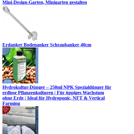
Mini-Design-Garten, Minigarten gestalten
Erdanker Bodenanker Schraubanker 40cm
Hydrokultur-Dünger – 250ml NPK Spezialdünger für
erdlose Pflanzenkulturen | Für üppiges Wachstum
ohne Erde | Ideal für Hydroponic, NFT & Vertical
Farming