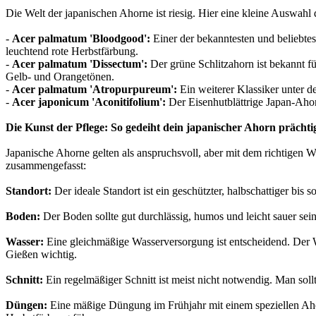
Die Welt der japanischen Ahorne ist riesig. Hier eine kleine Auswahl 
-
Acer palmatum 'Bloodgood':
Einer der bekanntesten und beliebtes
leuchtend rote Herbstfärbung.
-
Acer palmatum 'Dissectum':
Der grüne Schlitzahorn ist bekannt fü
Gelb- und Orangetönen.
-
Acer palmatum 'Atropurpureum':
Ein weiterer Klassiker unter d
-
Acer japonicum 'Aconitifolium':
Der Eisenhutblättrige Japan-Ahorn
Die Kunst der Pflege: So gedeiht dein japanischer Ahorn prächti
Japanische Ahorne gelten als anspruchsvoll, aber mit dem richtigen W
zusammengefasst:
Standort:
Der ideale Standort ist ein geschützter, halbschattiger bis
Boden:
Der Boden sollte gut durchlässig, humos und leicht sauer sei
Wasser:
Eine gleichmäßige Wasserversorgung ist entscheidend. Der Wu
Gießen wichtig.
Schnitt:
Ein regelmäßiger Schnitt ist meist nicht notwendig. Man soll
Düngen:
Eine mäßige Düngung im Frühjahr mit einem speziellen Aho