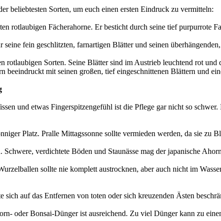
der beliebtesten Sorten, um euch einen ersten Eindruck zu vermitteln:
ten rotlaubigen Fächerahorne. Er besticht durch seine tief purpurrote 
r seine fein geschlitzten, farnartigen Blätter und seinen überhängenden
en rotlaubigen Sorten. Seine Blätter sind im Austrieb leuchtend rot u
 beeindruckt mit seinen großen, tief eingeschnittenen Blättern und ein
g
issen und etwas Fingerspitzengefühl ist die Pflege gar nicht so schwe
 sonniger Platz. Pralle Mittagssonne sollte vermieden werden, da sie zu
n. Schwere, verdichtete Böden und Staunässe mag der japanische Ahorn 
rzelballen sollte nie komplett austrocknen, aber auch nicht im Wasser
te sich auf das Entfernen von toten oder sich kreuzenden Ästen beschr
rn- oder Bonsai-Dünger ist ausreichend. Zu viel Dünger kann zu eine