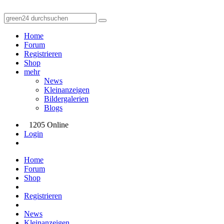
Home
Forum
Registrieren
Shop
mehr
News
Kleinanzeigen
Bildergalerien
Blogs
1205 Online
Login
Home
Forum
Shop
Registrieren
News
Kleinanzeigen