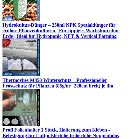
Hydrokultur-Dünger – 250ml NPK Spezialdünger für
erdlose Pflanzenkulturen | Für üppiges Wachstum ohne
Erde | Ideal für Hydroponic, NFT & Vertical Farming
Thermovlies M850 Winterschutz – Professioneller
Frostschutz für Pflanzen (85g/m², 220cm breit) je lfm
Profi Folienhalter 1 Stück, Halterung zum Kleben -
Befestigung für Luftpolsterfolie Isolierfolie Noppenfolie.