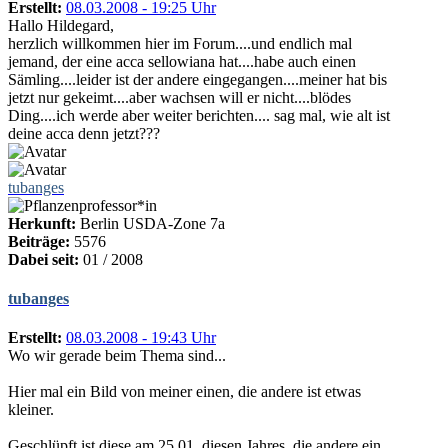
Erstellt:
08.03.2008 - 19:25 Uhr
Hallo Hildegard,
herzlich willkommen hier im Forum....und endlich mal
jemand, der eine acca sellowiana hat....habe auch einen
Sämling....leider ist der andere eingegangen....meiner hat bis
jetzt nur gekeimt....aber wachsen will er nicht....blödes
Ding....ich werde aber weiter berichten.... sag mal, wie alt ist
deine acca denn jetzt???
tubanges
Herkunft:
Berlin USDA-Zone 7a
Beiträge:
5576
Dabei seit:
01 / 2008
tubanges
Erstellt:
08.03.2008 - 19:43 Uhr
Wo wir gerade beim Thema sind...
Hier mal ein Bild von meiner einen, die andere ist etwas
kleiner.
Geschlüpft ist diese am 25.01. diesen Jahres, die andere ein