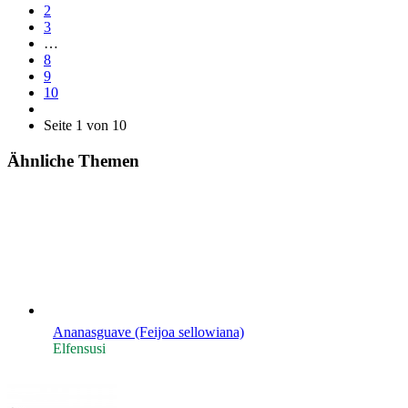
2
3
…
8
9
10
Seite 1 von 10
Ähnliche Themen
Ananasguave (Feijoa sellowiana)
Elfensusi