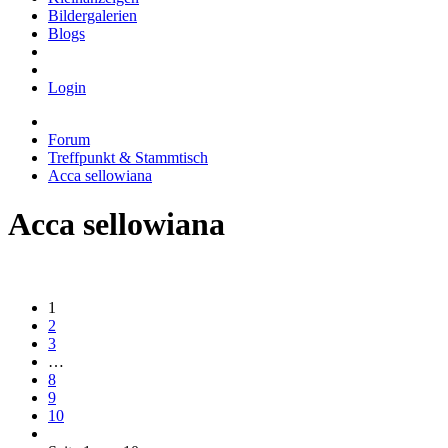
Bildergalerien
Blogs
Login
Forum
Treffpunkt & Stammtisch
Acca sellowiana
Acca sellowiana
1
2
3
…
8
9
10