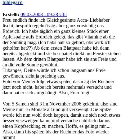
hildegard
Erstellt:
09.03.2008 - 09:28 Uhr
Freu endlich finde ich Gleichgesinnte Acca- Liebhaber
Itschi, besprüh regelmässig aber ganz vorsichtig das
Erdreich. Ich habe täglich ein ganz kleines Stück einer
Apfelspalte aufs Erdreich gelegt, das gibt Vitamine ab die
der Sämling mag. (Ich habs halt so gehört, obs wirklich
geholfen hat??) Ab dem ersten Blattpaar habe ich dann
bereits abgedeckt und sie beschattet direkt am Fenster stehen
lassen. Ab dem dritten Blattpaar habe ich sie ans Freie und
an die volle Sonne gewöhnt.
Tubanges, Deine würde ich schon langsam ans Freie
gewöhnen, sieht ja prächtig aus.
Foto von Meiner folgt etwas später, das mag der Rechner
jetzt noch nicht, habe ich bereits mehrmals versucht und
dann hat er sich aufgehängt. Also, Foto folgt.
Von 5 Samen sind 3 im November 2006 gekeimt, also sind
Meine nun 16 Monate alt und gut verzweigt. Die Spitze
werde ich nun wohl doch kappen, damit sie sich noch etwas
besser verzweigen kann, und versuche natürlich daraus
einen Kopfseckling zu machen. Hoffe, es gelingt mir.....
Also, dann bis später, bis der Rechner das Foto wieder
nimmt