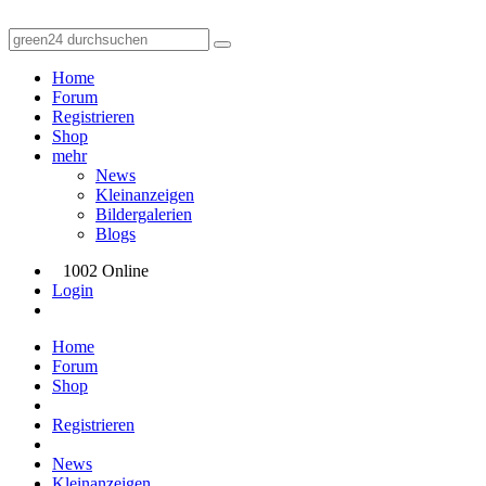
Home
Forum
Registrieren
Shop
mehr
News
Kleinanzeigen
Bildergalerien
Blogs
1002 Online
Login
Home
Forum
Shop
Registrieren
News
Kleinanzeigen