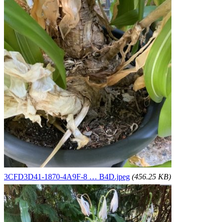
3CFD3D41-1870-4A9F-8 … B4D.jpeg
(456.25 KB)