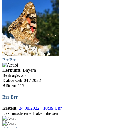
Brr Brr
Herkunft:
Bayern
Beiträge:
25
Dabei seit:
04 / 2022
Blüten:
115
Brr Brr
Erstellt:
24.08.2022 - 10:39 Uhr
Das müsste eine Hakenlilie sein.