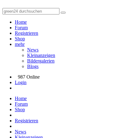
Home
Forum
Registrieren
Shop
mehr
News
Kleinanzeigen
Bildergalerien
Blogs
987 Online
Login
Home
Forum
Shop
Registrieren
News
Kleinanzeigen