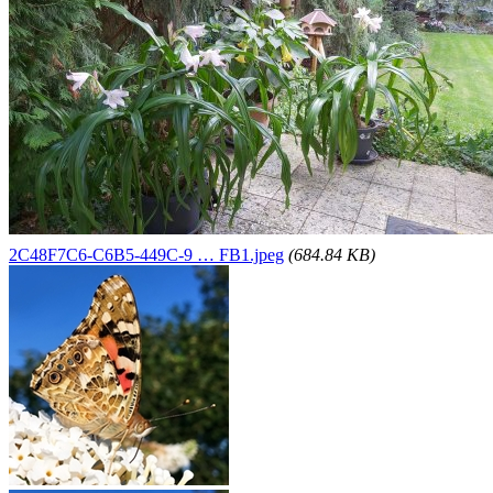
2C48F7C6-C6B5-449C-9 … FB1.jpeg
(684.84 KB)