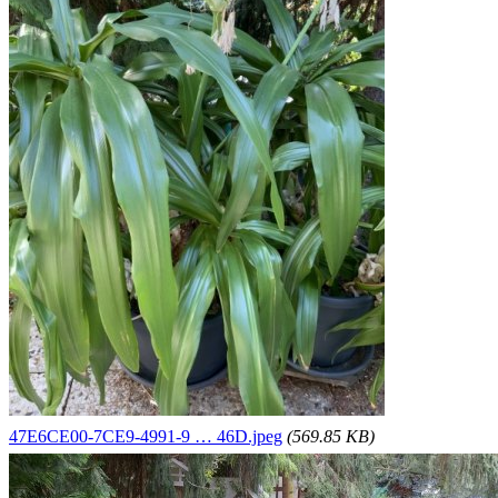
47E6CE00-7CE9-4991-9 … 46D.jpeg
(569.85 KB)