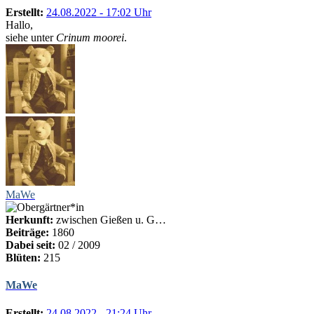
Erstellt:
24.08.2022 - 17:02 Uhr
Hallo,
siehe unter
Crinum moorei
.
MaWe
Herkunft:
zwischen Gießen u. G…
Beiträge:
1860
Dabei seit:
02 / 2009
Blüten:
215
MaWe
Erstellt:
24.08.2022 - 21:24 Uhr