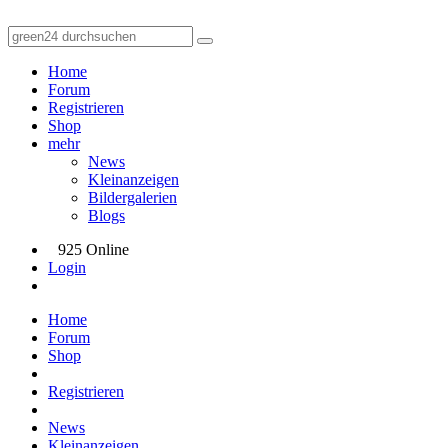
Home
Forum
Registrieren
Shop
mehr
News
Kleinanzeigen
Bildergalerien
Blogs
925 Online
Login
Home
Forum
Shop
Registrieren
News
Kleinanzeigen