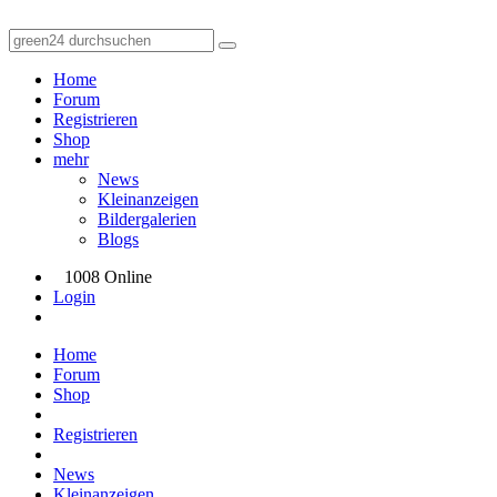
Home
Forum
Registrieren
Shop
mehr
News
Kleinanzeigen
Bildergalerien
Blogs
1008 Online
Login
Home
Forum
Shop
Registrieren
News
Kleinanzeigen