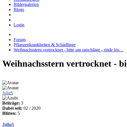
Bildergalerien
Blogs
Login
Forum
Pflanzenkrankheiten & Schädlinge
Weihnachsstern vertrocknet - bitte um ratschläge - rinde lös…
Weihnachsstern vertrocknet - bit
JuliaS
Beiträge:
3
Dabei seit:
02 / 2020
Blüten:
5
JuliaS