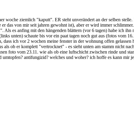
t einer woche ziemlich "kaputt". ER steht unverändert an der selben stell
e er das von mir seit jahren gewohnt ist), aber er wird immer schlimmer.
ken". Als es anfing mit den hängenden blättern (vor 6 tagen) habe ich ihn
ch (links unten) schaute bis vor ein paat tagen noch gut aus (fotos vom 16
ein, dass ich vor 2 wochen meine fenster in der wohnung offen gelassen 
us als ob er komplett "vertrocknet" - es sieht unten am stamm nicht na
einen foto vom 23.11. wie als ob eine luftschicht zwischen rinde und st
nd umtopfen? antifungizid? welches und woher? ich hoffe es kann mir j