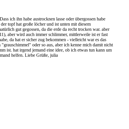
e. Dass ich ihn habe austrocknen lasse oder übergossen habe
 der topf hat große löcher und ist unten mit diesem
 natürlich gut gegossen, da die erde da recht trocken war. aber
.11), aber wird auch immer schlimmer, mittlerweile ist er fast
habe, da hat er sicher zug bekommen - vielleicht war es das
ch "grauschimmel" oder so aus, aber ich kenne mich damit nicht
amm ist. hat irgend jemand eine idee, ob ich etwas tun kann um
emand helfen. Liebe Grüße, julia