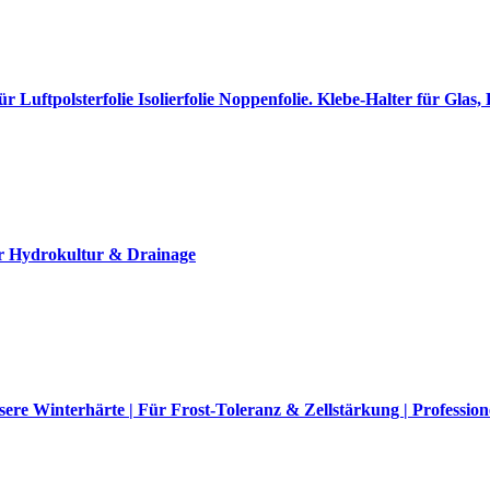
r Luftpolsterfolie Isolierfolie Noppenfolie. Klebe-Halter für Glas,
r Hydrokultur & Drainage
re Winterhärte | Für Frost-Toleranz & Zellstärkung | Profession