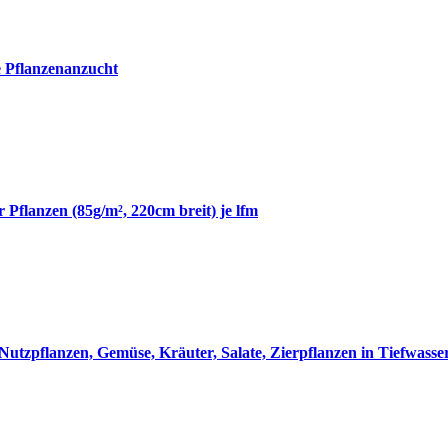
e Pflanzenanzucht
 Pflanzen (85g/m², 220cm breit) je lfm
utzpflanzen, Gemüse, Kräuter, Salate, Zierpflanzen in Tiefwass