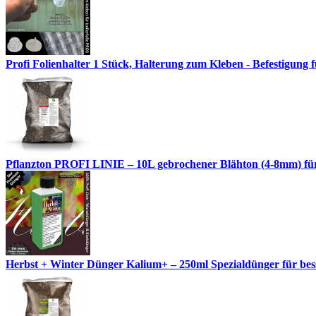
Profi Folienhalter 1 Stück, Halterung zum Kleben - Befestigung fü
Pflanzton PROFI LINIE – 10L gebrochener Blähton (4-8mm) fü
Herbst + Winter Dünger Kalium+ – 250ml Spezialdünger für besse