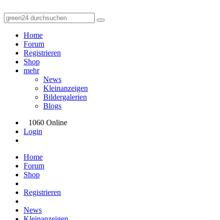
Home
Forum
Registrieren
Shop
mehr
News
Kleinanzeigen
Bildergalerien
Blogs
1060 Online
Login
Home
Forum
Shop
Registrieren
News
Kleinanzeigen