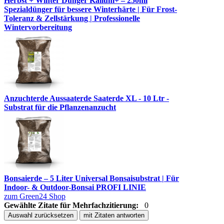
Herbst + Winter Dünger Kalium+ – 250ml
Spezialdünger für bessere Winterhärte | Für Frost-
Toleranz & Zellstärkung | Professionelle
Wintervorbereitung
Anzuchterde Aussaaterde Saaterde XL - 10 Ltr -
Substrat für die Pflanzenanzucht
Bonsaierde – 5 Liter Universal Bonsaisubstrat | Für
Indoor- & Outdoor-Bonsai PROFI LINIE
zum Green24 Shop
Gewählte Zitate für Mehrfachzitierung:
0
Auswahl zurücksetzen
mit Zitaten antworten