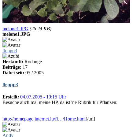
melone1.JPG
(26.24 KB)
melone1.JPG
fleppp3
Herkunft:
Rodange
Beiträge:
17
Dabei seit:
05 / 2005
fleppp3
Erstellt:
04.07.2005 - 19:15 Uhr
Besuche auch mal meine HP, da ist 'ne Rubrik für Pflanzen:
http://homepage.internet.lu/fl…/Home.html
[/url]
Andy