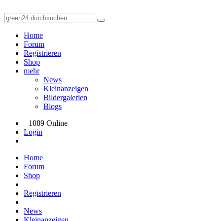
Home
Forum
Registrieren
Shop
mehr
News
Kleinanzeigen
Bildergalerien
Blogs
1089 Online
Login
Home
Forum
Shop
Registrieren
News
Kleinanzeigen