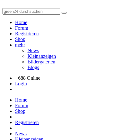
Home
Forum
Registrieren
Shop
mehr
News
Kleinanzeigen
Bildergalerien
Blogs
688 Online
Login
Home
Forum
Shop
Registrieren
News
Kleinanzeigen