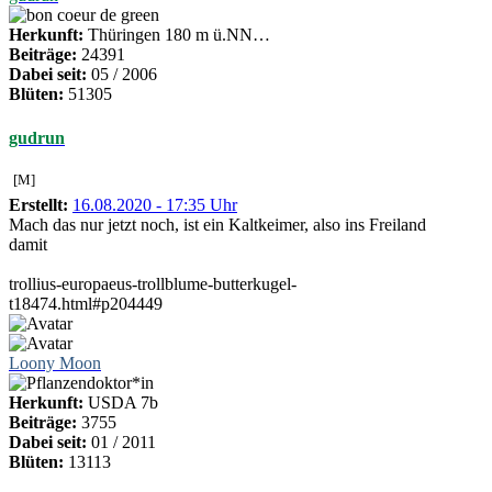
Herkunft:
Thüringen 180 m ü.NN…
Beiträge:
24391
Dabei seit:
05 / 2006
Blüten:
51305
gudrun
[M]
Erstellt:
16.08.2020 - 17:35 Uhr
Mach das nur jetzt noch, ist ein Kaltkeimer, also ins Freiland
damit
trollius-europaeus-trollblume-butterkugel-
t18474.html#p204449
Loony Moon
Herkunft:
USDA 7b
Beiträge:
3755
Dabei seit:
01 / 2011
Blüten:
13113