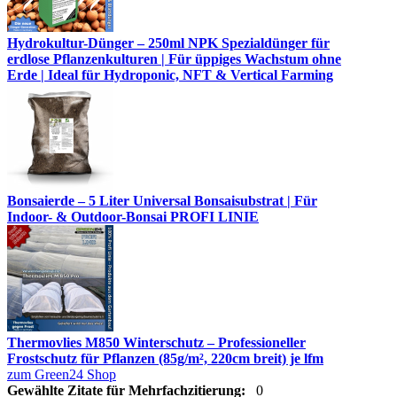
Hydrokultur-Dünger – 250ml NPK Spezialdünger für
erdlose Pflanzenkulturen | Für üppiges Wachstum ohne
Erde | Ideal für Hydroponic, NFT & Vertical Farming
Bonsaierde – 5 Liter Universal Bonsaisubstrat | Für
Indoor- & Outdoor-Bonsai PROFI LINIE
Thermovlies M850 Winterschutz – Professioneller
Frostschutz für Pflanzen (85g/m², 220cm breit) je lfm
zum Green24 Shop
Gewählte Zitate für Mehrfachzitierung:
0