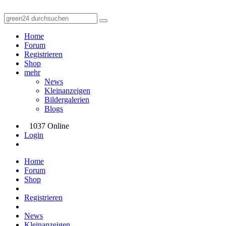
Home
Forum
Registrieren
Shop
mehr
News
Kleinanzeigen
Bildergalerien
Blogs
1037 Online
Login
Home
Forum
Shop
Registrieren
News
Kleinanzeigen