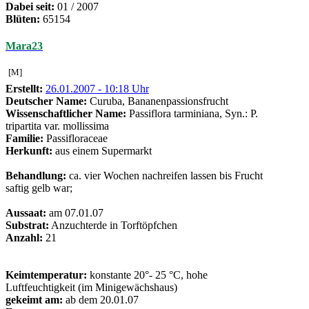
Dabei seit:
01 / 2007
Blüten:
65154
Mara23
[M]
Erstellt:
26.01.2007 - 10:18 Uhr
Deutscher Name:
Curuba, Bananenpassionsfrucht
Wissenschaftlicher Name:
Passiflora tarminiana, Syn.: P.
tripartita var. mollissima
Familie:
Passifloraceae
Herkunft:
aus einem Supermarkt
Behandlung:
ca. vier Wochen nachreifen lassen bis Frucht
saftig gelb war;
Aussaat:
am 07.01.07
Substrat:
Anzuchterde in Torftöpfchen
Anzahl:
21
Keimtemperatur:
konstante 20°- 25 °C, hohe
Luftfeuchtigkeit (im Minigewächshaus)
gekeimt am:
ab dem 20.01.07