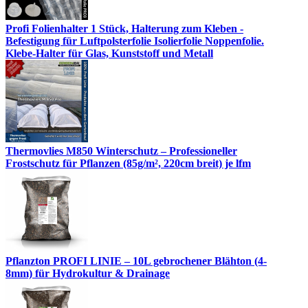
Profi Folienhalter 1 Stück, Halterung zum Kleben -
Befestigung für Luftpolsterfolie Isolierfolie Noppenfolie.
Klebe-Halter für Glas, Kunststoff und Metall
Thermovlies M850 Winterschutz – Professioneller
Frostschutz für Pflanzen (85g/m², 220cm breit) je lfm
Pflanzton PROFI LINIE – 10L gebrochener Blähton (4-
8mm) für Hydrokultur & Drainage