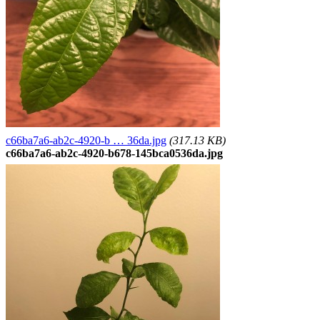
c66ba7a6-ab2c-4920-b … 36da.jpg
(317.13 KB)
c66ba7a6-ab2c-4920-b678-145bca0536da.jpg