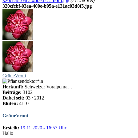
320cfcbf-03ea-400e-b … d0f5.jpg
(211.58 KB)
320cfcbf-03ea-400e-b95a-e131ac03d0f5.jpg
GrüneVroni
Herkunft:
Schweizer Voralpenra…
Beiträge:
3102
Dabei seit:
03 / 2012
Blüten:
4110
GrüneVroni
Erstellt:
19.11.2020 - 16:57 Uhr
Hallo