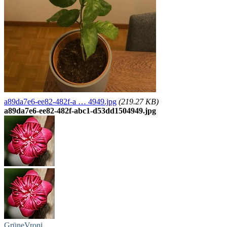
a89da7e6-ee82-482f-a … 4949.jpg
(219.27 KB)
a89da7e6-ee82-482f-abc1-d53dd1504949.jpg
GrüneVroni