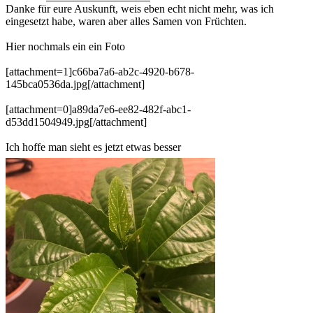
Danke für eure Auskunft, weis eben echt nicht mehr, was ich
eingesetzt habe, waren aber alles Samen von Früchten.
Hier nochmals ein ein Foto
[attachment=1]c66ba7a6-ab2c-4920-b678-
145bca0536da.jpg[/attachment]
[attachment=0]a89da7e6-ee82-482f-abc1-
d53dd1504949.jpg[/attachment]
Ich hoffe man sieht es jetzt etwas besser