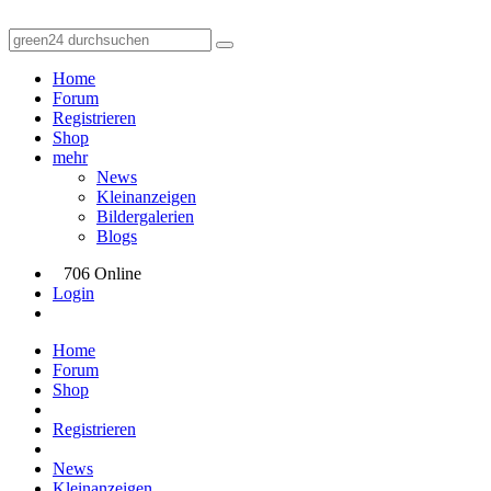
Home
Forum
Registrieren
Shop
mehr
News
Kleinanzeigen
Bildergalerien
Blogs
706 Online
Login
Home
Forum
Shop
Registrieren
News
Kleinanzeigen