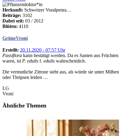
Herkunft:
Schweizer Voralpenra…
Beiträge:
3102
Dabei seit:
03 / 2012
Blüten:
4110
GrüneVroni
Erstellt:
20.11.2020 - 07:57 Uhr
Passiflora
kann bestätigt werden. Da es Samen aus Früchten
waren, ist
P. edulis
f.
edulis
wahrscheinlich.
Die vermutliche Zitrone sieht aus, als würde sie unter Milben
oder Thripsen leiden …
LG
Vroni
Ähnliche Themen