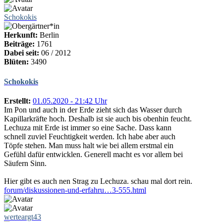
Schokokis
Herkunft:
Berlin
Beiträge:
1761
Dabei seit:
06 / 2012
Blüten:
3490
Schokokis
Erstellt:
01.05.2020 - 21:42 Uhr
Im Pon und auch in der Erde zieht sich das Wasser durch
Kapillarkräfte hoch. Deshalb ist sie auch bis obenhin feucht.
Lechuza mit Erde ist immer so eine Sache. Dass kann
schnell zuviel Feuchtigkeit werden. Ich habe aber auch
Töpfe stehen. Man muss halt wie bei allem erstmal ein
Gefühl dafür entwicklen. Generell macht es vor allem bei
Säufern Sinn.
Hier gibt es auch nen Strag zu Lechuza. schau mal dort rein.
forum/diskussionen-und-erfahru…3-555.html
werteargt43