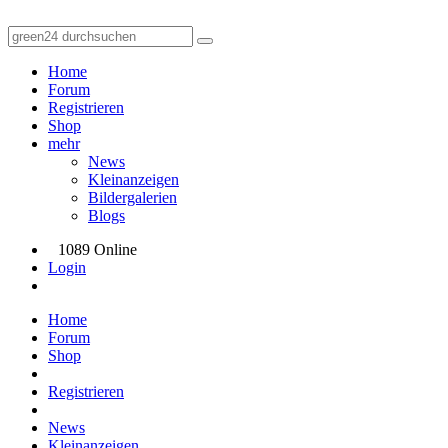
Home
Forum
Registrieren
Shop
mehr
News
Kleinanzeigen
Bildergalerien
Blogs
1089 Online
Login
Home
Forum
Shop
Registrieren
News
Kleinanzeigen