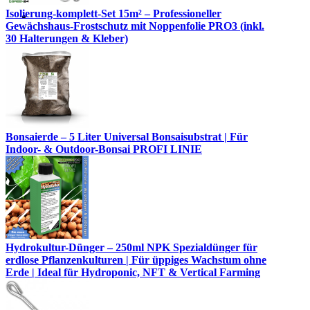
Isolierung-komplett-Set 15m² – Professioneller
Gewächshaus-Frostschutz mit Noppenfolie PRO3 (inkl.
30 Halterungen & Kleber)
Bonsaierde – 5 Liter Universal Bonsaisubstrat | Für
Indoor- & Outdoor-Bonsai PROFI LINIE
Hydrokultur-Dünger – 250ml NPK Spezialdünger für
erdlose Pflanzenkulturen | Für üppiges Wachstum ohne
Erde | Ideal für Hydroponic, NFT & Vertical Farming