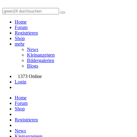
Home
Forum
Registrieren
Shop
mehr
News
Kleinanzeigen
Bildergalerien
Blogs
1373 Online
Login
Home
Forum
Shop
Registrieren
News
Kleinanzeigen