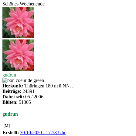
Schönes Wochenende
gudrun
Herkunft:
Thüringen 180 m ü.NN…
Beiträge:
24391
Dabei seit:
05 / 2006
Blüten:
51305
gudrun
[M]
Erstellt:
30.10.2020 - 17:58 Uhr