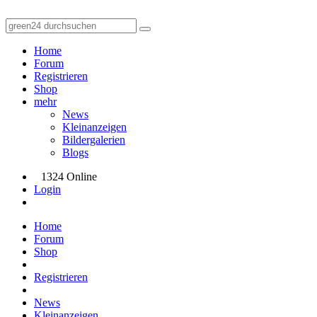
Home
Forum
Registrieren
Shop
mehr
News
Kleinanzeigen
Bildergalerien
Blogs
1324 Online
Login
Home
Forum
Shop
Registrieren
News
Kleinanzeigen