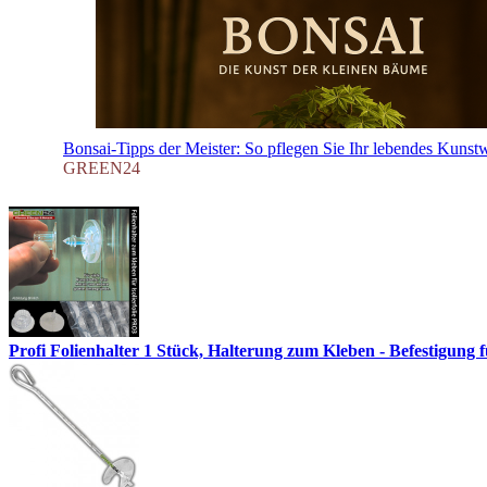
Bonsai-Tipps der Meister: So pflegen Sie Ihr lebendes Kunstw
GREEN24
Profi Folienhalter 1 Stück, Halterung zum Kleben - Befestigung fü