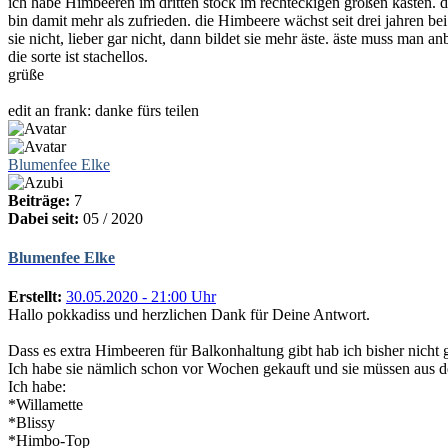
ich habe Himbeeren im dritten stock im rechteckigen großen kasten. du
bin damit mehr als zufrieden. die Himbeere wächst seit drei jahren bei
sie nicht, lieber gar nicht, dann bildet sie mehr äste. äste muss man an
die sorte ist stachellos.
grüße
edit an frank: danke fürs teilen
Blumenfee Elke
Beiträge:
7
Dabei seit:
05 / 2020
Blumenfee Elke
Erstellt:
30.05.2020 - 21:00 Uhr
Hallo pokkadiss und herzlichen Dank für Deine Antwort.
Dass es extra Himbeeren für Balkonhaltung gibt hab ich bisher nicht 
Ich habe sie nämlich schon vor Wochen gekauft und sie müssen aus d
Ich habe:
*Willamette
*Blissy
*Himbo-Top