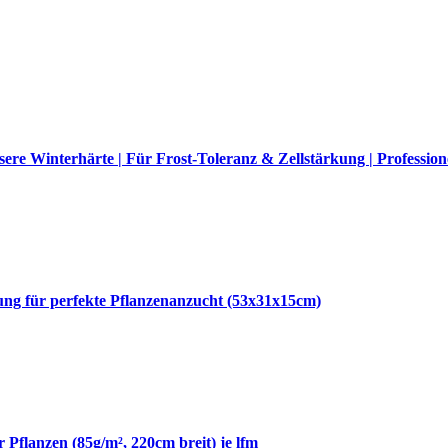
re Winterhärte | Für Frost-Toleranz & Zellstärkung | Profession
g für perfekte Pflanzenanzucht (53x31x15cm)
 Pflanzen (85g/m², 220cm breit) je lfm