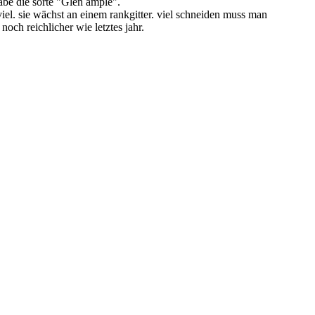
habe die sorte "Glen ample".
viel. sie wächst an einem rankgitter. viel schneiden muss man
noch reichlicher wie letztes jahr.