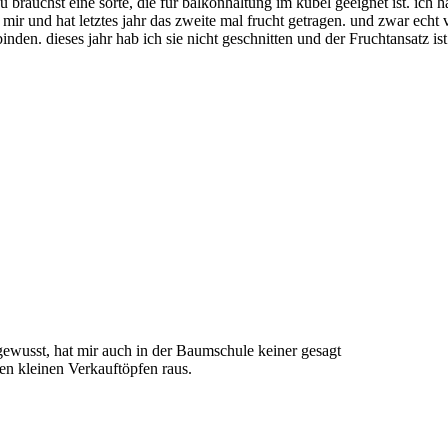
 brauchst eine sorte, die für balkonhaltung im kübel geeignet ist. ich 
 mir und hat letztes jahr das zweite mal frucht getragen. und zwar echt 
binden. dieses jahr hab ich sie nicht geschnitten und der Fruchtansatz ist 
gewusst, hat mir auch in der Baumschule keiner gesagt
en kleinen Verkauftöpfen raus.