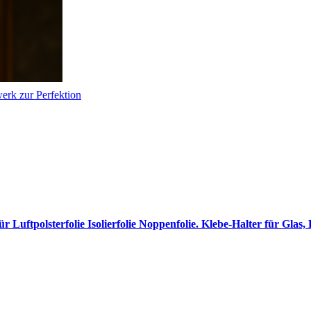
erk zur Perfektion
r Luftpolsterfolie Isolierfolie Noppenfolie. Klebe-Halter für Glas,